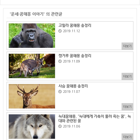
'운세·꿈해몽 이야기' 의 관련글
고릴라 꿈해몽 총정리
2019.11.12
더보기
캥거루 꿈해몽 총정리
2019.11.09
더보기
사슴 꿈해몽 총정리
2019.11.07
더보기
늑대꿈해몽, '늑대에게 가축이 물려 죽는 꿈', 늑
대와 관련된 꿈
2019.11.06
더보기