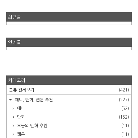
최근글
인기글
카테고리
분류 전체보기
(421)
애니, 만화, 웹툰 추천
(227)
애니
(52)
만화
(152)
오늘의 만화 추천
(11)
웹툰
(11)