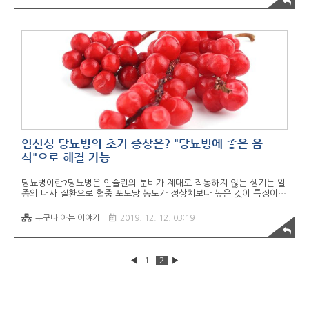
생길 수 있습니다. 처음에는 직경 수 mm 정도 작은 발진에서 시작하여
점차 건선 특유의 붉게 달아 오른 발진입니다. 건선은 증상이 나오지 않
고 피부에 낙서 등의 자극을 주면 그 자극을 계기로 새로운 발진이 나타
날 수 있습니다. 이를 케부네루 현상이라고 옷이나 안경, 벨트 등의 자극
에 의해서도 생길 수 있습니다. 옷은 부드러운 ..
임신성 당뇨병의 초기 증상은? "당뇨병에 좋은 음
식"으로 해결 가능
당뇨병이란?당뇨병은 인슐린의 분비가 제대로 작동하지 않는 생기는 일
종의 대사 질환으로 혈중 포도당 농도가 정상치보다 높은 것이 특징이
다. 고혈당으로 인해 여러 증상이나 징후가 발생하여 소변으로 포도당이
배출된다. 이러한 당뇨병은 1 형과 2 형으로 구분되는데, 제 1 형 당뇨
누구나 아는 이야기
2019. 12. 12. 03:19
병은 인슐린을 생산하지 않는 것이 원인이되는 당뇨병이다. 2 형 당뇨병
은 인슐린 저항성이 발생하여 생기는 것으로, 인슐린 저항성은 인슐린의
기능을 떨어져 포도당을 효과적으로 연소하지 않는 것을 말한다. 당뇨병
환자가 섭취해야한다면 "당뇨병에 좋은 음식" 1. 양파 양파는 혈당을 낮
◀
1
2
▶
추는 효과를 가지고있다. 요리 꾸준히 섭취하면 증상 완화 및 예방에 유
용하다. 이것은 양파가 가열 될 때 생성 된 세피아 엔과 트리 설 피드 성
분이 콜레스테..