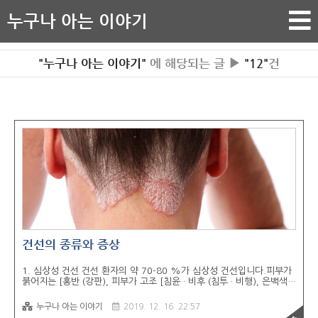
누구나 아는 이야기
"누구나 아는 이야기"
에 해당되는 글 ▶
"12"
건
건선의 종류와 증상
1. 심상성 건선 건선 환자의 약 70-80 %가 심상성 건선입니다.피부가
붉어지는 [홍반 (강판), 피부가 고조 [침윤 · 비후 (침투 · 비행), 은백색의
비듬 같은 것 [비듬 (인접)이 부착 벗겨져 떨어지는 등의 증상 을 볼 수
있습니다.두피와 헤어 라인, 팔꿈치, 무릎, 엉덩이, 허벅지, 정강이 등 외
누구나 아는 이야기
2019. 12. 16. 22:57
부 자극을 받기 쉬운 부위에 잘 볼 수 있지만, 그 이외의 부위에 발진이