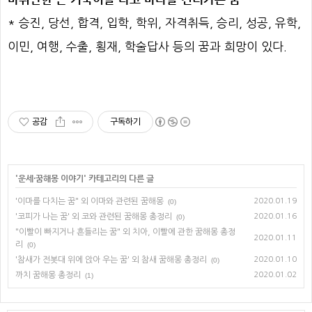
* 승진, 당선, 합격, 입학, 학위, 자격취득, 승리, 성공, 유학,
이민, 여행, 수출, 횡재, 학술답사 등의 꿈과 희망이 있다.
공감
구독하기
'
운세·꿈해몽 이야기
' 카테고리의 다른 글
'이마를 다치는 꿈" 외 이마와 관련된 꿈해몽
2020.01.19
(0)
'코피가 나는 꿈' 외 코와 관련된 꿈해몽 총정리
2020.01.16
(0)
"이빨이 빠지거나 흔들리는 꿈" 외 치아, 이빨에 관한 꿈해몽 총정
2020.01.11
리
(0)
'참새가 전봇대 위에 앉아 우는 꿈' 외 참새 꿈해몽 총정리
2020.01.10
(0)
까치 꿈해몽 총정리
2020.01.02
(1)