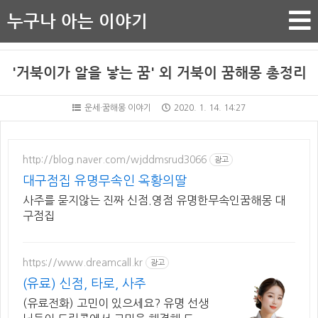
누구나 아는 이야기
'거북이가 알을 낳는 꿈' 외 거북이 꿈해몽 총정리
운세·꿈해몽 이야기
2020. 1. 14. 14:27
http://blog.naver.com/wjddmsrud3066
광고
대구점집 유명무속인 옥황의딸
사주를 묻지않는 진짜 신점.영점 유명한무속인꿈해몽 대
구점집
https://www.dreamcall.kr
광고
(유료) 신점, 타로, 사주
(유료전화) 고민이 있으세요? 유명 선생