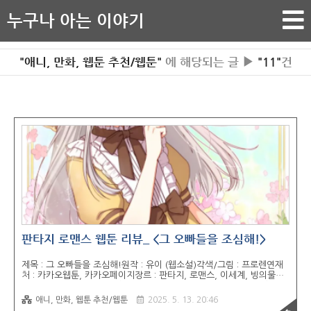
누구나 아는 이야기
"애니, 만화, 웹툰 추천/웹툰"
에 해당되는 글 ▶
"11"
건
판타지 로맨스 웹툰 리뷰_ <그 오빠들을 조심해!>
제목 : 그 오빠들을 조심해!원작 : 유이 (웹소설)각색/그림 : 프로렌연재
처 : 카카오웹툰, 카카오페이지장르 : 판타지, 로맨스, 이세계, 빙의물현
실 세계에서 평범한 여대생이었던 윤설은 어느날 갑자기 자기가 읽던 소
설 속으로 빨려 들어갑니다. 그것도 하필이면 죽음 확정 조역 캐릭터 '피
애니, 만화, 웹툰 추천/웹툰
2025. 5. 13. 20:46
에나'의 몸으로 빙의하여 버립니다. 이 소설의 주인공은 남매지간인 오