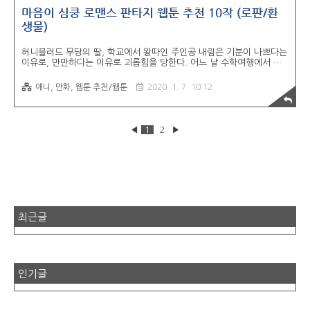
마음이 심쿵 로맨스 판타지 웹툰 추천 10작 (로판/환
생물)
허니블러드 무당의 딸, 학교에서 왕따인 주인공 내림은 기분이 나쁘다는
이유로, 만만하다는 이유로 괴롭힘을 당한다. 어느 날 수학여행에서 내
림은 자신을 괴롭히는 무리에 의해 억지로 폐교회 안으로 내몰린다. 거
기서 부적이 붙여진 장롱을 열게 되는데 그 안에서 꽃에 둘러싸인 한 남
애니, 만화, 웹툰 추천/웹툰
2020. 1. 7. 10:12
자가 눈을 감고 있다. 잠에서 깨어난 그는 내림에게 맛있는 냄새가 난다
며 한입만 먹어도 될까 물어본다. 악녀의 남주님 유니페 마그놀리아는
소설 속 여주인공 라엘 카니아의 친구이자 악녀이다. 유니페는 남주 이
시드를 사랑하여 그의 사랑을 받는 라엘을 질투해 괴롭히다가 남조 카시
◀
1
2
▶
안에게 죽임을 당하는 운명이다. 그런데 주인공은 유니페가 되고 말았
다. 재혼황후 완벽한 황후였다. 그러나 황제는 도움이 될 황후가 필요없
다고 한다. 그가 원하는 건..
최근글
인기글