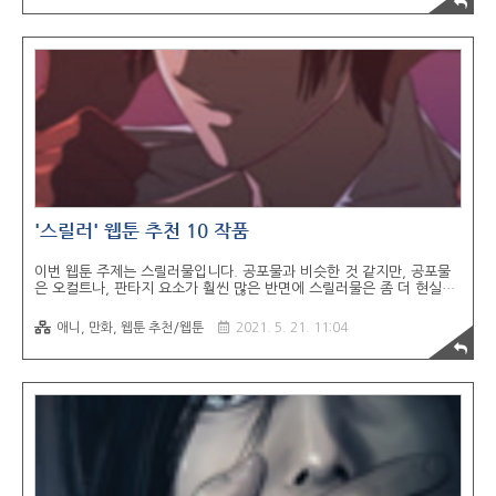
빠들 넷과 여동생인데, 피에나는 그 오빠들 한 명에게 집착하다가 결국
비참하게 죽는 비극적인 조연이나 윤설은 원작처럼 죽지 않기 위해 오빠
들 근처엔 얼씬도 안 하기로 다짐하지만 현실은 피할수록 오빠들이 점점
더 다가옵니다. 이세계 + 빙의물 + 회귀물을 좋아하는 분에게 추천하는
웹툰으로 개성 강한 남캐틀과 살아남으려는 여주의 긴장감과 셀렘이 공
존합니다. ..
'스릴러' 웹툰 추천 10 작품
이번 웹툰 주제는 스릴러물입니다. 공포물과 비슷한 것 같지만, 공포물
은 오컬트나, 판타지 요소가 훨씬 많은 반면에 스릴러물은 좀 더 현실적
인 공포를 다루는 게 많은 것 같네요. 뭐, 실제로 사이코패스나 범죄자에
일어나는 스토리라던가... 좀비물 같은 판타지 요소가 들어간 것도 있지
애니, 만화, 웹툰 추천/웹툰
2021. 5. 21. 11:04
만요. 뭐 개인적으로 공포물보다는 스릴러물이 몰입이 더 잘되긴 합니
다. 떡밥 뿌리는 거나 나중에 떡밥 회수하면서 나오는 반전이라던지 뒷
이야기 같은 게 더 재밌으니까요! 1. 해프닝 장르: 스릴러, 좀비 작가: 잉
군 '온몸이 붉게 변하기 시작한 사람들.. 그것은 어느 날 갑자기 시작됐
다.' 평범한 일상의 학교에서 어느날 사람들이 붉게 변했다. 그리고 사람
들을 마구 공격하기 시작하는데.. 엄청난 괴력으로 맨손으로 사지를 뜯
어버린다..