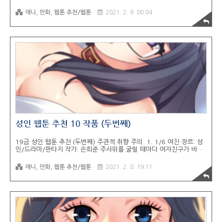
걸 들키기 싫어 일부러 센 척하는 남자, 박준현. 우연한 계기로 과내 아
웃사이더인 수진과 인연이 되지만 겉으론 서로 무심한 사이다. 하지만
애니, 만화, 웹툰 추천/웹툰
2021. 2. 9. 00:04
자신을 무시하면서도 밀어내지 않는 그녀의 도발에 준현은 혼란스럽기
만 한데... 2. 멋진 신세계 장르: 성인/드라마 작가: 고손작, 윤곤지 우리
나라 최대 기업에 다니고 있는 호승은 회사에서 인정은 커녕 억울한 누
명까지 씌워져 죄인마냥 움츠리고 다닌다. 그러던 어느날 갑작스러운 통
보로 인사발령을 받게 되고, 따지듯 찾아간 팀장님은 호승에게 유혹적이
게 몸을 맡기는 것으로 대답을 대신하는데... 3. 몽글몽글 하리하숙 장..
성인 웹툰 추천 10 작품 (두번째)
19금 성인 웹툰 추천 (두번째) 주관적 취향 주의. 1. 1/6 여친 장르: 성
인/드라마/판타지 작가: 손희준 주사위를 굴릴 때마다 여자친구가 바뀐
다면? 매번 다른 스타일, 다른 성격으로 말이지! 우연히 손에 넣은 주사
위로 인해 철벽 같던 나의 여친이 개방적이거나 귀엽거나 섹시한 타입
애니, 만화, 웹툰 추천/웹툰
2021. 2. 8. 19:11
등으로 바뀌어 버렸어. 처음에는 혼란스러웠지만, 피할 수 없다면 즐겨
보는(?) 것도 나쁘지 않겠지? 2. 첫사랑의 딸 장르: 성인/드라마 작가:
주녕, 샴푸 내 자신보다 사랑했지만 지키지 못한 첫사랑 그녀 잊고 있던
그녀를 대신해 그녀의 딸이 내게 왔다...? 첫사랑의 딸, 그녀와의 위험천
만 로맨스! 3. H캠 장르: 성인/드라마/코미디 작가: 푸타로, Y君 동정남
도 스타가 될 수 있다! 신한류를 주도하는 배우 도전기! ..