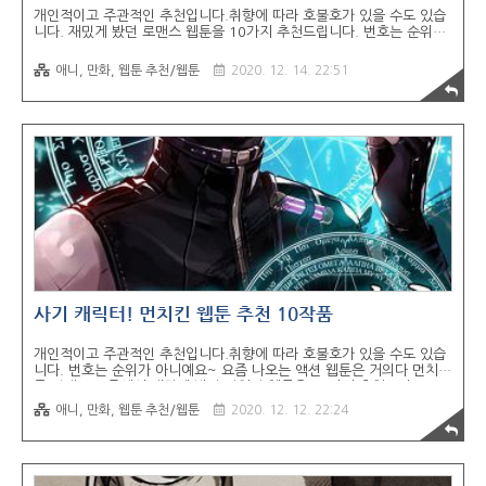
개인적이고 주관적인 추천입니다.취향에 따라 호불호가 있을 수도 있습
니다. 재밌게 봤던 로맨스 웹툰을 10가지 추천드립니다. 번호는 순위가
아니예요~ 1. 그녀가 공작저로 가야 했던 사정 연재처: 카카오페이지장
르: 연애, 판타지, 로맨스연재일: 월요일 연재 의문의 사망이후, 소설속으
애니, 만화, 웹툰 추천/웹툰
2020. 12. 14. 22:51
로 빙의하게 된 재수생 박은하, 하지만 그녀가 빙의한 인물은 주인공도
아닌 약혼자에게 독살당해 죽는 엑스트라,레리아나 맥밀턴?! 그녀가 살
아남을 유일한 길은 약혼자와의 파혼뿐! 레리아나는 소설남주, 노아 윈
나이트에게 계약약혼을 청하게 되는데... 2. 황제의 외동딸연재처: 카카
오페이지장르: 로맨스, 판타지, 이세계 전쟁연재일: 목요일 연재 아리아
드나 레르그 일레스트리 프레 아그리젠트. 겁나 긴 이름으로 시작된 새
로운 인생. 그러..
사기 캐릭터! 먼치킨 웹툰 추천 10작품
개인적이고 주관적인 추천입니다.취향에 따라 호불호가 있을 수도 있습
니다. 번호는 순위가 아니예요~ 요즘 나오는 액션 웹툰은 거의다 먼치킨
류 같네요.그중에서 재밌게 봤던 먼치킨 웹툰을 10가지 추천드려요~ 1.
도굴왕 연재처: 카카오페이지장르: 판타지/액션연재일: 화,금 연재 현대
애니, 만화, 웹툰 추천/웹툰
2020. 12. 12. 22:24
에 출몰한 신의 무덤. 유물로 영웅의 능력을 쓰게 된 사람들, 부를 얻게
된 사람들. 그리고 그 유물을 털어가는 의문의 도굴꾼이 나타났다. 도굴
왕. "아이씨, 미치겠네. 여기도 또 그자식이 다 털어 갔냐!" 네 것도 내
것. 내 건 당연히 내것. 다시 살아난 도굴꾼, 그가 세상 모든 무덤을 접수
하기 시작한다! 2. 갓 오브 하이스쿨 연재처: 네이버 웹툰장르: 판타지/