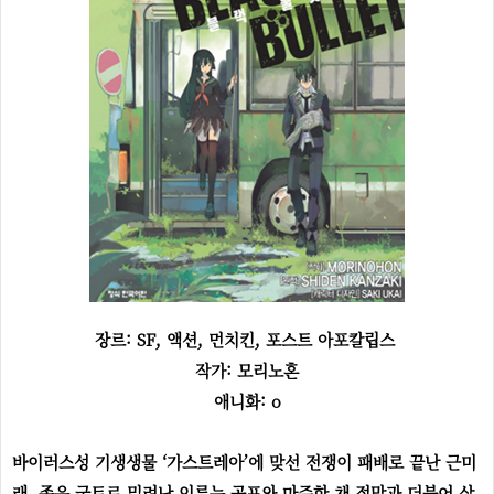
장르:
SF, 액션, 먼치킨, 포스트 아포칼립스
작가: 모리노혼
애니화: o
바이러스성 기생생물 ‘가스트레아’에 맞선 전쟁이 패배로 끝난 근미
래. 좁은 국토로 밀려난 인류는 공포와 마주한 채 절망과 더불어 살