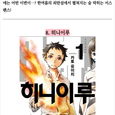
에는 어떤 이변이…? 한여름의 외딴섬에서 펼쳐지는 숨 막히는 서스
펜스!
8. 히니이루