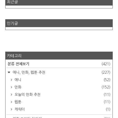
최근글
인기글
카테고리
분류 전체보기
(421)
애니, 만화, 웹툰 추천
(227)
애니
(52)
만화
(152)
오늘의 만화 추천
(11)
웹툰
(11)
캐릭터
(1)