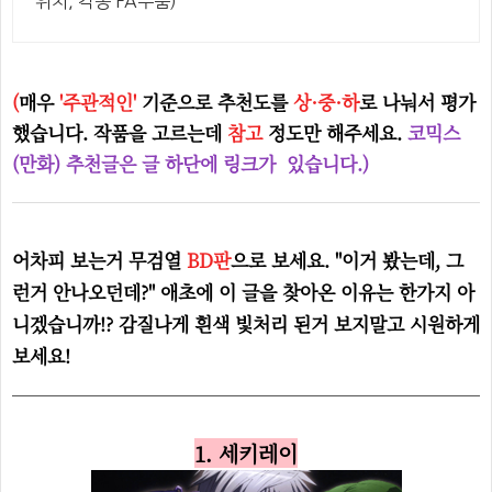
위치, 각종 FA부품)
(
매우
'주관적인'
기준으로 추천도를
상·중·하
로 나눠서 평가
했습니다. 작품을 고르는데
참고
정도만 해주세요.
코믹스
(만화) 추천글은 글 하단에 링크가 있습니다.)
어차피 보는거 무검열
BD판
으로 보세요.
"이거 봤는데, 그
런거 안나오던데?"
애초에 이 글을 찾아온 이유는 한가지 아
니겠습니까!? 감질나게 흰색 빛처리 된거 보지말고 시원하게
보세요!
1. 세키레이