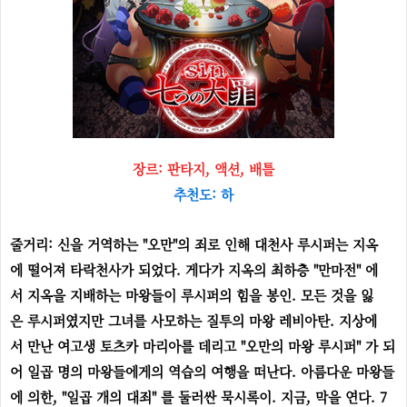
장르: 판타지, 액션, 배틀
추천도: 하
줄거리: 신을 거역하는 "오만"의 죄로 인해 대천사 루시퍼는 지옥
에 떨어져 타락천사가 되었다. 게다가 지옥의 최하층 "만마전" 에
서 지옥을 지배하는 마왕들이 루시퍼의 힘을 봉인. 모든 것을 잃
은 루시퍼였지만 그녀를 사모하는 질투의 마왕 레비아탄. 지상에
서 만난 여고생 토츠카 마리아를 데리고 "오만의 마왕 루시퍼" 가 되
어 일곱 명의 마왕들에게의 역습의 여행을 떠난다. 아름다운 마왕들
에 의한, "일곱 개의 대죄" 를 둘러싼 묵시록이. 지금, 막을 연다. 7