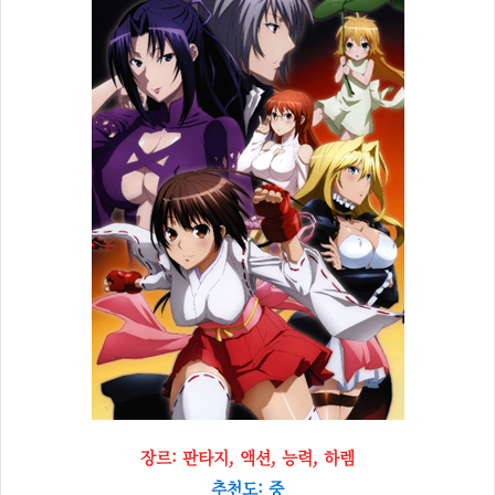
장르: 판타지, 액션, 능력, 하렘
추천도: 중