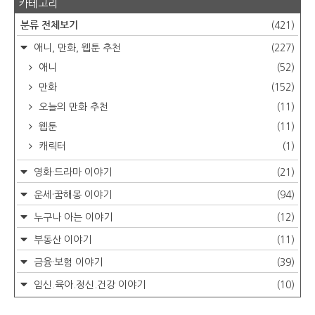
카테고리
분류 전체보기
(421)
애니, 만화, 웹툰 추천
(227)
애니
(52)
만화
(152)
오늘의 만화 추천
(11)
웹툰
(11)
캐릭터
(1)
영화·드라마 이야기
(21)
운세·꿈해몽 이야기
(94)
누구나 아는 이야기
(12)
부동산 이야기
(11)
금융·보험 이야기
(39)
임신.육아.정신.건강 이야기
(10)