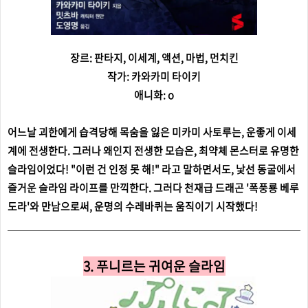
장르: 판타지, 이세계, 액션, 마법, 먼치킨
작가: 카와카미 타이키
애니화: o
어느날 괴한에게 습격당해 목숨을 잃은 미카미 사토루는, 운좋게 이세
계에 전생한다. 그러나 왜인지 전생한 모습은, 최약체 몬스터로 유명한
슬라임이었다! "이런 건 인정 못 해!" 라고 말하면서도, 낯선 동굴에서
즐거운 슬라임 라이프를 만끽한다. 그러다 천재급 드래곤 '폭풍룡 베루
도라'와 만남으로써, 운명의 수레바퀴는 움직이기 시작했다!
3. 푸니르는 귀여운 슬라임