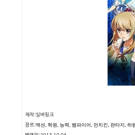
제작:실버링크
장르:
액션, 학원, 능력, 뱀파이어, 먼치킨, 판타지, 하