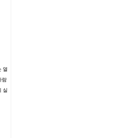
 열
사람
 실