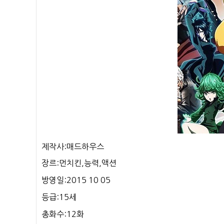
제작사:매드하우스
장르:먼치킨,능력,액션
방영일:2015 10 05
등급:15세
총화수:12화