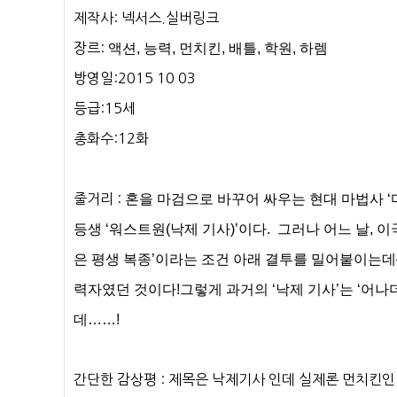
제작사: 넥서스.실버링크
장르:
액션, 능력, 먼치킨, 배틀, 학원, 하렘
방영일:2015 10 03
등급:15세
총화수:12화
줄거리 :
혼을 마검으로 바꾸어 싸우는 현대 마법사 ‘
등생 ‘워스트원(낙제 기사)’이다.
그러나 어느 날, 이
은 평생 복종’이라는 조건 아래 결투를 밀어붙이는데
력자였던 것이다!그렇게 과거의 ‘낙제 기사’는 ‘어
데……!
간단한 감상평 : 제목은 낙제기사 인데 실제론 먼치킨인