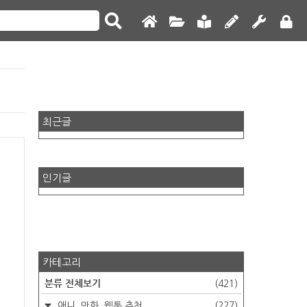
최근글
인기글
카테고리
분류 전체보기
(421)
애니, 만화, 웹툰 추천
(227)