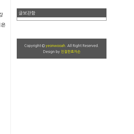
글보관함
강
잃은
Copyright ©
yeonwooah
. All Right Reserved.
Design by
친절한효자손