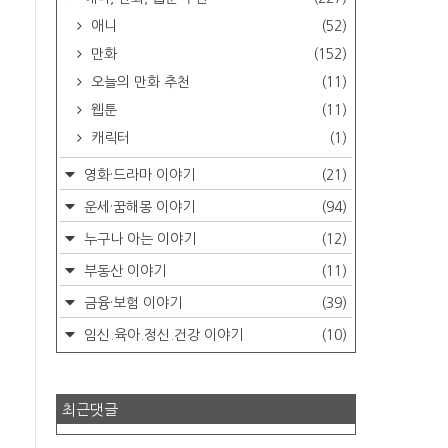
애니
(52)
만화
(152)
오늘의 만화 추천
(11)
웹툰
(11)
캐릭터
(1)
영화·드라마 이야기
(21)
운세·꿈해몽 이야기
(94)
누구나 아는 이야기
(12)
부동산 이야기
(11)
금융·보험 이야기
(39)
임신.육아.정신.건강 이야기
(10)
최근댓글