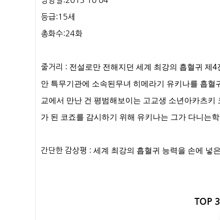
방영일:2013 10 04
등급:15세
총화수:24화
줄거리 :
전설로만 전해지던 세계 최강의 흡혈귀 제4
안 특무기관에 소속된무녀 히메라기 유키나를 흡혈
교에서 만난 건 평범해보이는 고교생 소년아카츠키 
가 된 코죠를 감시하기 위해 유키나는 그가 다니는
간단한 감상평 :
세계 최강의 흡혈귀 능력을 손에 넣은
TOP 