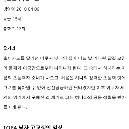
방영일:2018 04 06
등급:15세
총화수:12화
줄거리
출세가도를 달리던 야쿠자 닛타의 집에 어느 날 커다란 달걀 모양
의 물체가 이공간으로부터 나타나게 된다.
그 속에서 히나라는 이
름의 초능력자 소녀가 나오고.
처음엔 히나의 강력한 초능력 탓에
그녀를 쫓아낼 수 없어 전전긍긍하던 닛타였지만
이후 야쿠자 세
계의 위기에서 구해진 걸 계기로 그는 히나와의 공동 생활을 받아
들이게 된다.
TOP4
남자 고교생의 일상