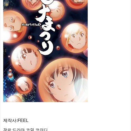
제작사:FEEL
장르:드라마,코믹,코미디