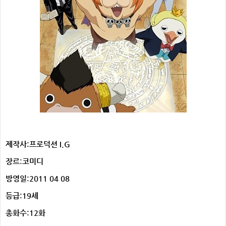
제작사:프로덕션 I.G
장르:코미디
방영일:
2011 04 08
등급:19세
총화수:12화