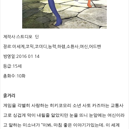
제작사:스트디오 딘
장르:이세계,코믹,코미디,능력,하렘,소환사,여신,어드벤
방영일:2016 01 14
등급:15세
총화수:10화
줄거리
게임을 각별히 사랑하는 히키코모리 소년 사토 카즈마는
교통사
고로 싱겁게 막이 내릴줄 알았지만 눈을 뜨니 눈앞에는
여신이라
고 말하는 미소녀가 "이봐, 마침 좋은 이야기가있는데. 이 세계