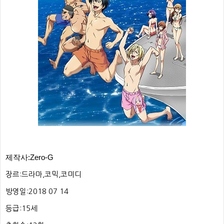
제작사:
Zero-G
장르:드라마,코믹,코미디
방영일:2018 07 14
등급:15세