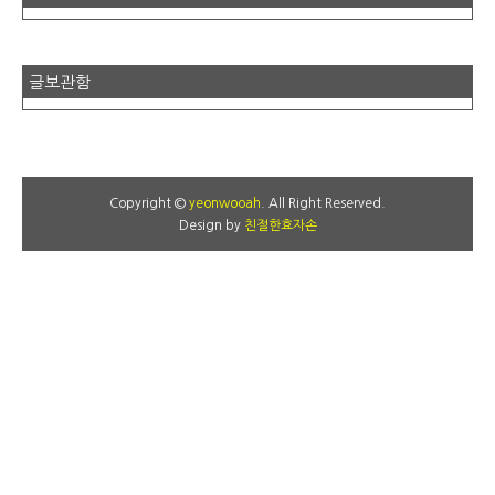
글보관함
Copyright ©
yeonwooah
. All Right Reserved.
Design by
친절한효자손