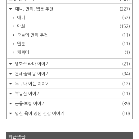
애니, 만화, 웹툰 추천
(227)
애니
(52)
만화
(152)
오늘의 만화 추천
(11)
웹툰
(11)
캐릭터
(1)
영화·드라마 이야기
(21)
운세·꿈해몽 이야기
(94)
누구나 아는 이야기
(12)
부동산 이야기
(11)
금융·보험 이야기
(39)
임신.육아.정신.건강 이야기
(10)
최근댓글