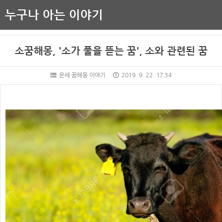
누구나 아는 이야기
소꿈해몽, '소가 풀을 뜯는 꿈', 소와 관련된 꿈
운세·꿈해몽 이야기
2019. 9. 22. 17:34