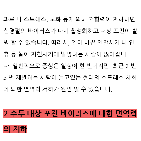
과로 나 스트레스, 노화 등에 의해 저항력이 저하하면
신경절의 바이러스가 다시 활성화하고 대상 포진이 발
병 할 수 있습니다.
따라서, 일이 바쁜 연말시기 나 연
휴 등 놀아 지친시기에 발병하는 사람이 많아집니
다.
일반적으로 증상은 일생에 한 번이지만, 최근 2 번
3 번 재발하는 사람이 늘고있는 현대의 스트레스 사회
에 의한 면역력 저하가 원인 일 수 있습니다.
2 수두 대상 포진 바이러스에 대한 면역력
의 저하