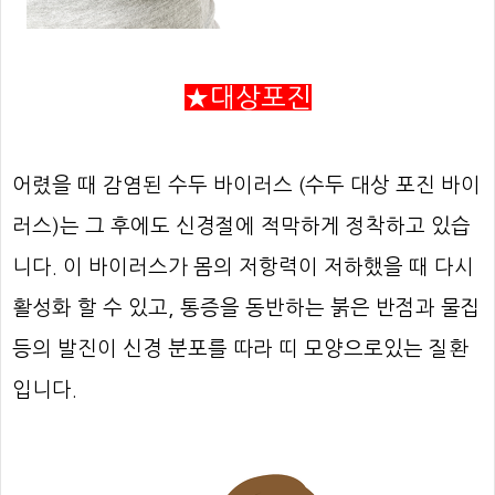
★대상포진
어렸을 때 감염된 수두 바이러스 (수두 대상 포진 바이
러스)는 그 후에도 신경절에 적막하게 정착하고 있습
니다.
이 바이러스가 몸의 저항력이 저하했을 때 다시
활성화 할 수 있고, 통증을 동반하는 붉은 반점과 물집
등의 발진이 신경 분포를 따라 띠 모양으로있는 질환
입니다.