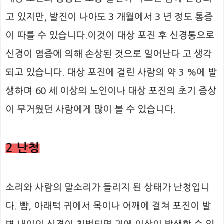
고 있지만, 발진이 나아도 3 개월에서 3 년 정도 통증
이 따를 수 있습니다.
이것이 대상 포진 후 신경통으로
신경이 염증에 의해 손상된 것으로 일어난다 고 생각
되고 있습니다.
대상 포진에 걸린 사람의 약 3 %에 발
생하며 60 세 이상의 노인이나 대상 포진의 초기 증상
이 무거웠던 사람에게 많이 볼 수 있습니다.
2 난청
소리와 사람의 말소리가 들리지 된 상태가 난청입니
다. 뺨, 아래턱 귀에서 목이나 어깨에 걸쳐 포진이 발