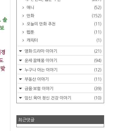
애니
(52)
만화
(152)
 솔
오늘의 만화 추천
(11)
 보
웹툰
(11)
캐릭터
(1)
배경
영화·드라마 이야기
(21)
도
운세·꿈해몽 이야기
(94)
 맞
누구나 아는 이야기
(12)
부동산 이야기
(11)
금융·보험 이야기
(39)
임신.육아.정신.건강 이야기
(10)
최근댓글