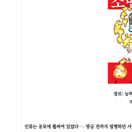
장르: 능력
인류는 공포에 휩싸여 있었다…. 방금 전까지 멀쩡하던 사람