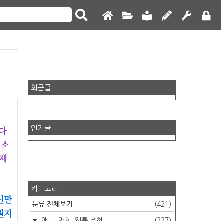
최근글
 다
인기글
 소
소재
카테고리
신만
분류 전체보기
(421)
뭔지
애니, 만화, 웹툰 추천
(227)