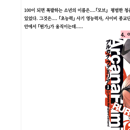
100이 되면 폭발하는 소년의 이름은....｢모브｣ 평범한
있었다. 그것은.... ｢초능력｣ 사기 영능력자, 사이비 종
안에서 ｢뭔가｣가 움직이는데.....
4.