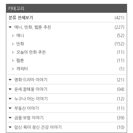
카테고리
분류 전체보기
(421)
애니, 만화, 웹툰 추천
(227)
애니
(52)
만화
(152)
오늘의 만화 추천
(11)
웹툰
(11)
캐릭터
(1)
영화·드라마 이야기
(21)
운세·꿈해몽 이야기
(94)
누구나 아는 이야기
(12)
부동산 이야기
(11)
금융·보험 이야기
(39)
임신.육아.정신.건강 이야기
(10)