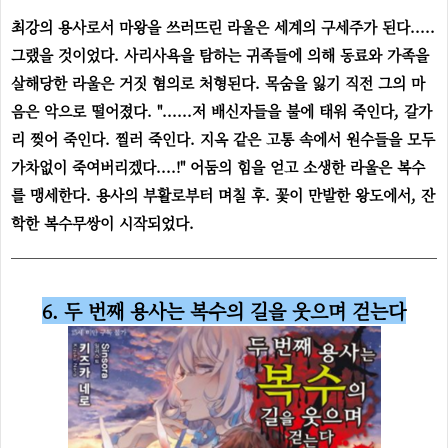
최강의 용사로서 마왕을 쓰러뜨린 라울은 세계의 구세주가 된다.....
그랬을 것이었다. 사리사욕을 탐하는 귀족들에 의해 동료와 가족을
살해당한 라울은 거짓 혐의로 처형된다. 목숨을 잃기 직전 그의 마
음은 악으로 떨어졌다. "......저 배신자들을 불에 태워 죽인다, 갈가
리 찢어 죽인다. 찔러 죽인다. 지옥 같은 고통 속에서 원수들을 모두
가차없이 죽여버리겠다....!" 어둠의 힘을 얻고 소생한 라울은 복수
를 맹세한다. 용사의 부활로부터 며칠 후. 꽃이 만발한 왕도에서, 잔
학한 복수무쌍이 시작되었다.
6. 두 번째 용사는
복수의 길을 웃으며 걷는다