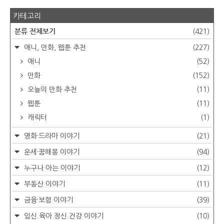
카테고리
분류 전체보기
(421)
애니, 만화, 웹툰 추천
(227)
애니
(52)
만화
(152)
오늘의 만화 추천
(11)
웹툰
(11)
캐릭터
(1)
영화·드라마 이야기
(21)
운세·꿈해몽 이야기
(94)
누구나 아는 이야기
(12)
부동산 이야기
(11)
금융·보험 이야기
(39)
임신.육아.정신.건강 이야기
(10)