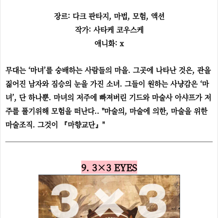
장르: 다크 판타지, 마법, 모험, 액션
작가: 사타케 코우스케
애니화: x
무대는 ‘마녀’를 숭배하는 사람들의 마을. 그곳에 나타난 것은, 관을
짊어진 남자와 짐승의 눈을 가진 소녀. 그들이 원하는 사냥감은 ‘마
녀’, 단 하나뿐. 마녀의 저주에 빠져버린 기드와 마술사 아샤프가 저
주를 풀기위해 모험을 떠난다.. "마술의, 마술에 의한, 마술을 위한
마술조직. 그것이 『마향교단』"
9. 3×3 EYES