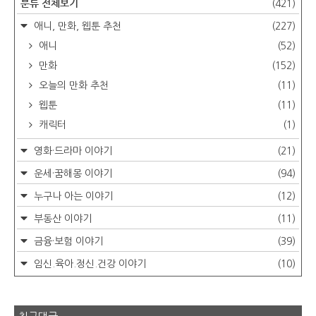
분류 전체보기
(421)
애니, 만화, 웹툰 추천
(227)
애니
(52)
만화
(152)
오늘의 만화 추천
(11)
웹툰
(11)
캐릭터
(1)
영화·드라마 이야기
(21)
운세·꿈해몽 이야기
(94)
누구나 아는 이야기
(12)
부동산 이야기
(11)
금융·보험 이야기
(39)
임신.육아.정신.건강 이야기
(10)