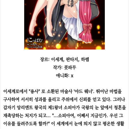
장르: 이세계, 판타지, 하렘
작가: 콧파무
애니화: x
이세계로에서 "용사" 로 소환된 마술사 '야드 웨너'. 뛰어난 마법을
구사하여 서서히 성과를 올리고 주위에서 신뢰를 얻고 있다. 그러나
갑자기 앙리엔트 왕국의 제1왕녀 소피아가 국왕의 눈 앞에서 청혼을
재촉당하는 처지가 되고... "...소피아여, 어째서 지금인가. 우선 그
이유를 들려주도록 할까?" 이 세계에서 눈에 띄지 않고 평온한 생활