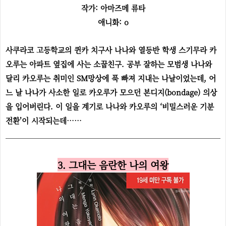
작가: 아마즈메 류타
애니화: o
사쿠라코 고등학교의 퀸카 치구사 나나와 열등반 학생 스기무라 카
오루는 아파트 옆집에 사는 소꿉친구. 공부 잘하는 모범생 나나와
달리 카오루는 취미인 SM망상에 푹 빠져 지내는 나날이었는데, 어
느 날 나나가 사소한 일로 카오루가 모으던 본디지(bondage) 의상
을 입어버린다. 이 일을 계기로 나나와 카오루의 ‘비밀스러운 기분
전환’이 시작되는데……
3. 그대는 음란한 나의 여왕