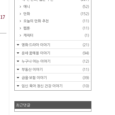
애니
(52)
만화
(152)
17
오늘의 만화 추천
(11)
웹툰
(11)
캐릭터
(1)
영화·드라마 이야기
(21)
운세·꿈해몽 이야기
(94)
누구나 아는 이야기
(12)
부동산 이야기
(11)
금융·보험 이야기
(39)
임신.육아.정신.건강 이야기
(10)
최근댓글