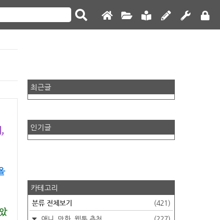
최근글
,
인기글
올
카테고리
분류 전체보기
(421)
않았
애니, 만화, 웹툰 추천
(227)