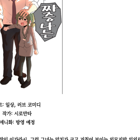
르: 일상, 러브 코미디
작가: 시로만타
애니화: 방영 예정
장인 이가라시. 그런 그녀는 덩치가 크고 거칠어 보이는 외모지만 의외