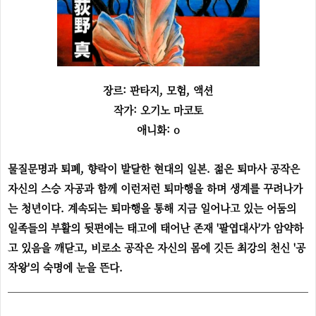
장르: 판타지, 모험, 액션
작가: 오기노 마코토
애니화: o
물질문명과 퇴폐, 향락이 발달한 현대의 일본. 젊은 퇴마사 공작은
자신의 스승 자공과 함께 이런저런 퇴마행을 하며 생계를 꾸려나가
는 청년이다. 계속되는 퇴마행을 통해 지금 일어나고 있는 어둠의
일족들의 부활의 뒷편에는 태고에 태어난 존재 '팔엽대사'가 암약하
고 있음을 깨닫고, 비로소 공작은 자신의 몸에 깃든 최강의 천신 '공
작왕'의 숙명에 눈을 뜬다.