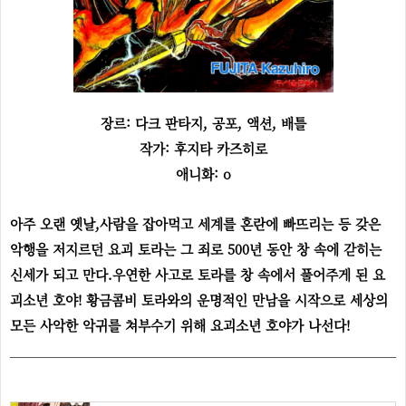
장르: 다크 판타지, 공포, 액션, 배틀
작가: 후지타 카즈히로
애니화: o
아주 오랜 옛날,사람을 잡아먹고 세계를 혼란에 빠뜨리는 등 갖은
악행을 저지르던 요괴 토라는 그 죄로 500년 동안 창 속에 갇히는
신세가 되고 만다.우연한 사고로 토라를 창 속에서 풀어주게 된 요
괴소년 호야! 황금콤비 토라와의 운명적인 만남을 시작으로 세상의
모든 사악한 악귀를 쳐부수기 위해 요괴소년 호야가 나선다!