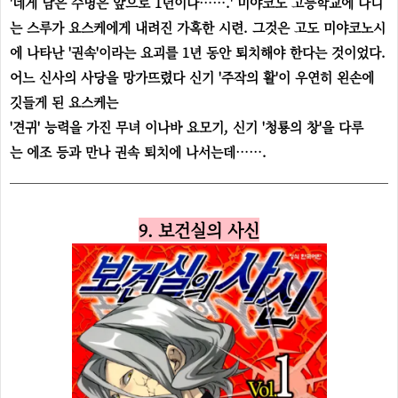
'네게 남은 수명은 앞으로 1년이다…….' 미야코노 고등학교에 다니
는 스루가 요스케에게 내려진 가혹한 시련. 그것은 고도 미야코노시
에 나타난 '권속'이라는 요괴를 1년 동안 퇴치해야 한다는 것이었다.
어느 신사의 사당을 망가뜨렸다 신기 '주작의 활'이 우연히 왼손에
깃들게 된 요스케는
'견귀' 능력을 가진 무녀 이나바 요모기, 신기 '청룡의 창'을 다루
는 에조 등과 만나 권속 퇴치에 나서는데…….
9. 보건실의 사신