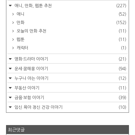
애니, 만화, 웹툰 추천
(227)
애니
(52)
만화
(152)
오늘의 만화 추천
(11)
웹툰
(11)
캐릭터
(1)
영화·드라마 이야기
(21)
운세·꿈해몽 이야기
(94)
누구나 아는 이야기
(12)
부동산 이야기
(11)
금융·보험 이야기
(39)
임신.육아.정신.건강 이야기
(10)
최근댓글