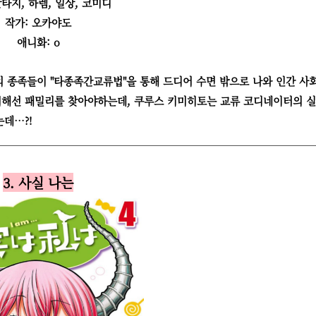
판타지, 하렘, 일상, 코미디
작가: 오카야도
애니화: o
외 종족들이 "타종족간교류법"을 통해 드디어 수면 밖으로 나와 인간 사
위해선 패밀리를 찾아야하는데, 쿠루스 키미히토는 교류 코디네이터의 
데…?!
3. 사실 나는