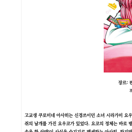
장르: 
고교생 쿠로미네 아사히는 신경쓰이던 소녀 시라가미 요우코
쥐의 날개를 가진 요우코가 있었다. 요코의 정체는 바로 
속을 한 상태!이 사실을 숨기기로 맹세하는 아사히. 하지만,