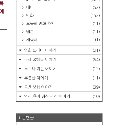
목
애니
(52)
셉에
만화
(152)
오늘의 만화 추천
(11)
웹툰
(11)
캐릭터
(1)
영화·드라마 이야기
(21)
운세·꿈해몽 이야기
(94)
누구나 아는 이야기
(12)
부동산 이야기
(11)
금융·보험 이야기
(39)
임신.육아.정신.건강 이야기
(10)
최근댓글