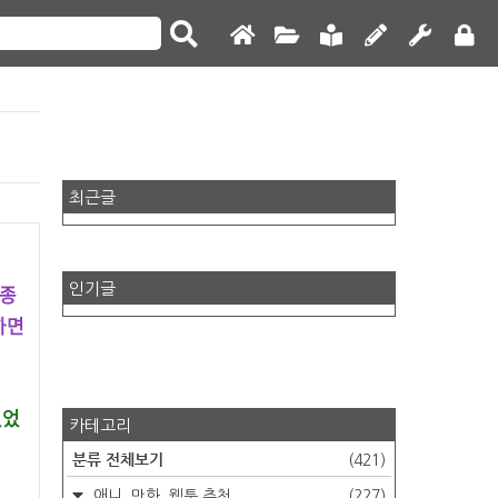
최근글
 종
인기글
하면
눴었
카테고리
분류 전체보기
(421)
애니, 만화, 웹툰 추천
(227)