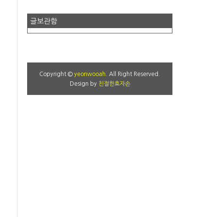
글보관함
Copyright ©
yeonwooah
. All Right Reserved.
Design by
친절한효자손