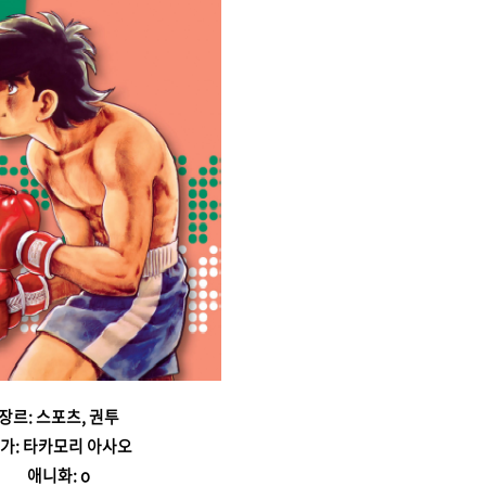
장르: 스포츠, 권투
가: 타카모리 아사오
애니화: o