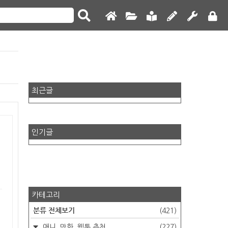
최근글
인기글
카테고리
분류 전체보기
(421)
애니, 만화, 웹툰 추천
(227)