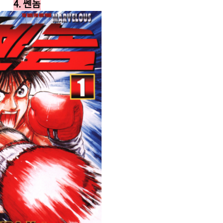
4. 쎈놈