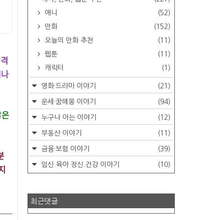
애니
(52)
만화
(152)
오늘의 만화 추천
(11)
웹툰
(11)
합격
캐릭터
(1)
계나
영화·드라마 이야기
(21)
운세·꿈해몽 이야기
(94)
많은
누구나 아는 이야기
(12)
부동산 이야기
(11)
금융·보험 이야기
(39)
분
임신.육아.정신.건강 이야기
(10)
지
최근댓글