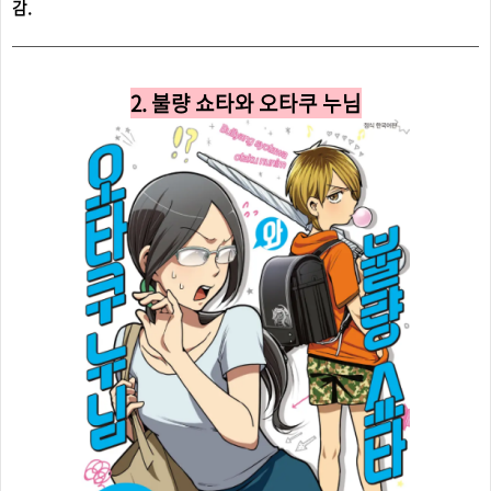
감.
2. 불량 쇼타와 오타쿠 누님