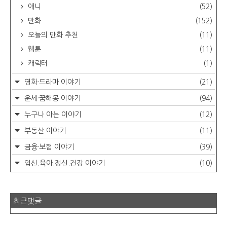
애니
(52)
만화
(152)
오늘의 만화 추천
(11)
웹툰
(11)
캐릭터
(1)
영화·드라마 이야기
(21)
운세·꿈해몽 이야기
(94)
누구나 아는 이야기
(12)
부동산 이야기
(11)
금융·보험 이야기
(39)
임신.육아.정신.건강 이야기
(10)
최근댓글