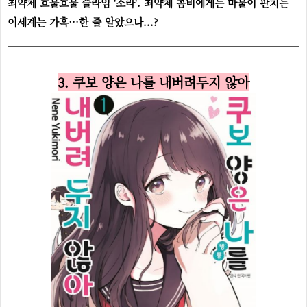
최약체 흐물흐물 슬라임 '소라'. 최약체 콤비에게는 마물이 판치는
이세계는 가혹…한 줄 알았으나...?
3. 쿠보 양은 나를 내버려두지 않아