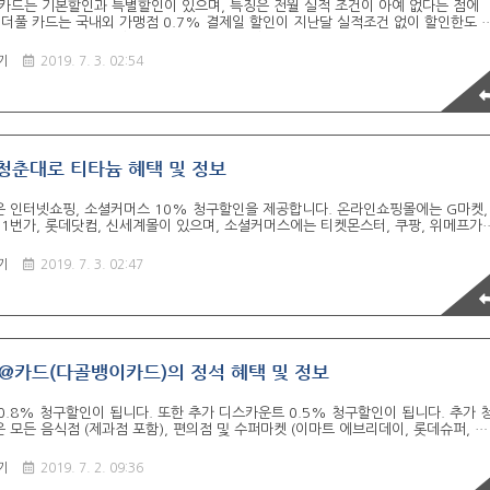
ful 카드는 기본할인과 특별할인이 있으며, 특징은 전월 실적 조건이 아예 없다는 점에
원더풀 카드는 국내외 가맹점 0.7% 결제일 할인이 지난달 실적조건 없이 할인한도 
한, 건별 10만원 이상 결제 시 1.4% 결제일 할인되는데 지난달 실적조건 없이 적
는 10만원입니다. 월 최대 10만원 할인이면 월 합산 결제금액이 약 700만원까지 
기
2019. 7. 3. 02:54
는 것이므로 한도가 매우 넉넉합니다. 또한, 한도를 초과할 경우 기본할인율이 적
월 할인한도 초과 시 기본할인이 적용됩니다. 특별할인은 기본할인과 중복이 되지 않
nt 적립/사용카드로 이용이 가능하고 롯데멤버스 고객정보 제공에 동의하신 회원에 한하
청춘대로 티타늄 혜택 및 정보
 인터넷쇼핑, 소셜커머스 10% 청구할인을 제공합니다. 온라인쇼핑몰에는 G마켓,
 11번가, 롯데닷컴, 신세계몰이 있으며, 소셜커머스에는 티켓몬스터, 쿠팡, 위메프가
종 5% 청구할인이 제공되고, 커피, 제과업종 5~10% 청구할인이 제공됩니다. 또
브영 5~10% 청구할인됩니다. 티타늄 서비스에는 Master 티타늄 서비스, 공항라
기
2019. 7. 3. 02:47
스 연 2회 사용 가능합니다. 동일카드로 1일 1회만 입장 가능하며 해당 카드로 전월
0만원 이상 이용 시 제공합니다. 또한 인천공항 무료 발레파킹 서비스를 월 3회, 연
. 본인과 가족카드 이용횟수를 합산하여 제공합니다. 단, 주차요금은 별도입니다. 해
@카드(다골뱅이카드)의 정석 혜택 및 정보
0.8% 청구할인이 됩니다. 또한 추가 디스카운트 0.5% 청구할인이 됩니다. 추가 
모든 음식점 (제과점 포함), 편의점 및 수퍼마켓 (이마트 에브리데이, 롯데슈퍼, 홈
 GS 슈퍼), 병의원, 한의원, 동물병원, 약국, 시내버스와 지하철 (후불교통 선택시)
, 항공사와 면세점이 해당됩니다.기본 및 추가 디스카운트 제외대상에는 무이자할부
기
2019. 7. 2. 09:36
과금, 아파트관리비, 대학교 등록금, 대학원 등록금, 정부지원금, 상품권 구매, 기프