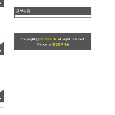
글보관함
는
Copyright ©
yeonwooah
. All Right Reserved.
용
Design by
친절한효자손
됩
켜