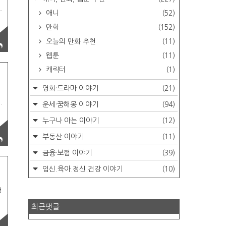
없
애니
(52)
용
특
만화
(152)
용
습
오늘의 만화 추천
(11)
여
웹툰
(11)
캐릭터
(1)
영화·드라마 이야기
(21)
운세·꿈해몽 이야기
(94)
한
운
누구나 아는 이야기
(12)
부동산 이야기
(11)
금융·보험 이야기
(39)
임신.육아.정신.건강 이야기
(10)
청
,
최근댓글
,
트