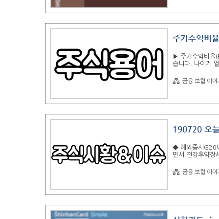
카드 구매, 선불카
수수료, 이자, 매
주가수익비율(
▶ 주가수익비율(P
습니다. 나에게 
이런저런 이유들은
리는 주가수익비율
금융·보험 이야
한 척도입니다. 
말합니다. 한 주
니다 2. 주가수
딸 회사의 ..
190720 오
◆ 해외증시G20
면서 전강후약장세
대선을 생각해 본
니다. ◆ 국내증
금융·보험 이야
있지만 일본의 반
제외가 1개월 유
봐야 할 것 같습니
리블랜드 연은 총재