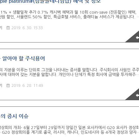
ple platinum#(심플플레니넘샵) 혜택 및 정보
1% + 생활밀착 추가 0.7% 캐시백 혜택과 월 10회 coin-save (잔돈할인) 혜택,
천원 할인, 서울랜드 50% 할인, 특급호텔 서비스, 플래티늄 서비스가 제공됩니다. 
 롯데마트를 이용할 경우 1% 캐시백과 더불어 0.7%의 캐시백을 추가로 줍니다. 또
자동이체 거래, 대중교통 이용을 할 시에도 캐시백을 지급한다고 합니다. 편의점, 병
기
2019. 6. 30. 15:33
스, 커피빈, 던킨도너츠 등의 주요커피 점에서 사용할 경우 월 10회에 한하여 건당 2
1천원 미만의 잔돈을 할인받을 수 있습니다. 일 1회, 월 5회, 연 12회 맥스무비에
 최대 3천원 할인을 받을 수 있으며, 일 1회, 연 3회, 본인 자..
꼭 알아야 할 주식용어
사의 자본을 이루는 단위로 그것을 나타내는 증서를 말합니다. 주식회사의 사원인 주
사에 대하여 갖는 지분을 말합니다. 개인이나 단체가 특정 회사에 금액을 투자해주
 기간마다 투자금에 걸맞는 이익을 배당받거나 회사 경영권을 행사할 수 있게 하는 
코스피 코스피는 유가증권시장의 종합주가지수를 이르는 말로, 의미가 확대되어 유가증
기
2019. 6. 28. 11:49
장이라고 하기도 합니다. 증권시장에서 상장되어 있는 주식과 채권, 수익증권들이
거래소시장 혹은 장내시장이라고도 합니다. 코스피에서 거래되는 주식은 증권감독
을 통과한 기업의 종목만 거래되는데요. 주로 기업규모가 큰 편인 대기업이 많습니다
은 한국거래소 ..
늘의 증시 이슈
 정상회의 개최- 6월 27일부터 29일까지 양일간 일본 오사카에서 G20 오사카 정상
 G20 정상회의를 계기로 중국, 러시아, 캐나다, 인도네시아 등 4개국 정상과 양자
는 것으로 알려짐- 이번 회의에서 미-중 무역협상을 위해 트럼프 대통령과 시진핑 주