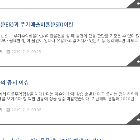
드 충전, 신차구매, 단기카드대출, 현금서비스, 장기카드대출, 카드론, 연회비, 각종
출취소금액은 디스카운트 제외대상이 됩니다. Two-in-One 결제서비스로..
PER)과 주가매출비율(PSR)이란
ER) 1. 주가수익비율(PER)이란물건을 살 때 물건의 값을 판단할 기준은 수 없이 많
얼마나 필요한지, 이 물건이 얼마나 유용하고 값어치가 있는지 등 생각해보면 떠오르
 주식투자나 투자결정에도 그대로 적용이 됩니다. 투자자들 사이에서 퍼(PER)로 불
은 어떤 회사의 주식가치, 전체 주식시장 가치가 고평가됐는지 가늠할 수 있는 유
기
2019. 7. 2. 09:25
PER은 현재 시장에서 매매되는 특정 회사의 주식 가격이 주당 순수익으로 나눈 값을
에 만 원인 회사주식이 1년에 주당 100원의 순수익을 낸다면 주가수익비율은 10이 
익비율의 움직임경기민감주의 경우 낮은 PER을 유지하는 경우가 있는데 경기 변동에
늘의 증시 이슈
에서 미중무역협상을 재개한다는 이슈와 함께 상승 출발한 미국 증시는 점차 하락하
를 보여주다 장 막판 반등에 성공 상승 마감했습니다. 지난해의 경험과 2020년 미
다면 올해 안에 협상이 완료를 기대하기 보다는 대선이후에 결정되지 않을까 생각됩
시 방향성우리나라 증시는 북한과의 관계와 더불어 무역협상의 재개로 상승기대감은
기
2019. 7. 2. 09:06
도체 수출규제로 인한 악재가 혼재해 있습니다. 이미 3개월분의 재고와 화이트국가
예되었지만 타격은 분명합니다. 경상수지에 대한 우려가 시장에 얼마나 반영될지 지
다. ◆ 오늘의 이슈- 존 윌리엄스 뉴역 연은 총재 연설 (현지시각)- 로레타 메스터 클
 연서 ㄹ(..