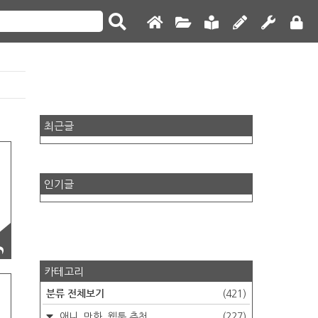
최근글
인기글
이
이
기
것
카테고리
분류 전체보기
(421)
애니, 만화, 웹툰 추천
(227)