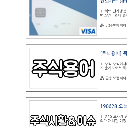
신한카드 sim
1. 혜택 전가맹점 
맥스무비 최대 3
플러스, 이마트,
한 이동통신요금 
금융·보험 이야
원, 약국, 스타벅
만원 이상 결제시 
영화예매를 할 경우
[주식용어] 
1. 주식 주식회
가 출자자로서 회
그 대가로 정해진
도입니다. 2. 
금융·보험 이야
권시장을 고스피시
매매되는 장소로 
의 까다로운 규정
3. 코스닥 코스닥
190628 오
1. G20 오사카
의가 개최될 예정-
담이 계획되어 있