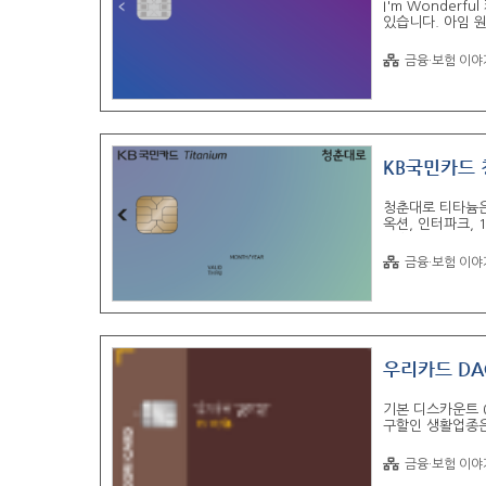
I'm Wonder
있습니다. 아임 
이 적용됩니다. 또
되며, 월 할인한도
금융·보험 이야
별할인이 적용된다
된다고 합니다. 
니다. L.Poi
..
KB국민카드 
청춘대로 티타늄은
옥션, 인터파크,
있습니다. 음식업
뷰티업종 및 올리
금융·보험 이야
지 무료이용 서비
일시불 + 할부 3
12회 제공합니다
당 카..
우리카드 DA
기본 디스카운트 
구할인 생활업종은 
플러스 익스프레스,
미용실 및 화장품
금융·보험 이야
국세, 지방세, 공