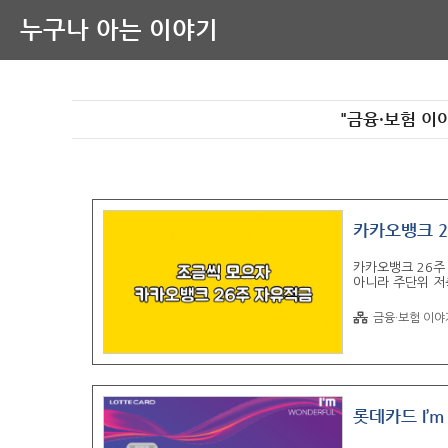
누구나 아는 이야기
"금융·보험 이
카카오뱅크 2
카카오뱅크 26주
아니라 주단위 저
라 생각이 됩니다
26주 적금을 이
금융·보험 이야
정기적금은 매월 
가 연장됩니다. 
면 자유적금은 납
이 있어서 얼마 이
롯데카드 I’m