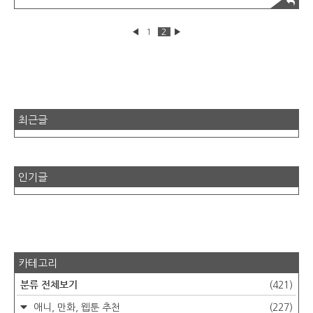
시로부터 합법적인 절차에 따라 조합원 모집승인을 받고 진행되는 조합
아파트입니다. 평당 1200만원대의 경쟁력 있는 아파트로 공급되어 관
심을 많이 끌고 있는 현장입니다.지하 3층 지상 최고 28층, 5개 동으로
◀
1
2
▶
전용면적 49m와 59m 두가지 타입으로 구성되어 총 294세대를 구성하
고 있고 센트럴파트와 관련된 모든 자금은 아시아신탁에서 자금 관리를
하기 때문에 안정성과 신..
최근글
인기글
카테고리
분류 전체보기
(421)
애니, 만화, 웹툰 추천
(227)