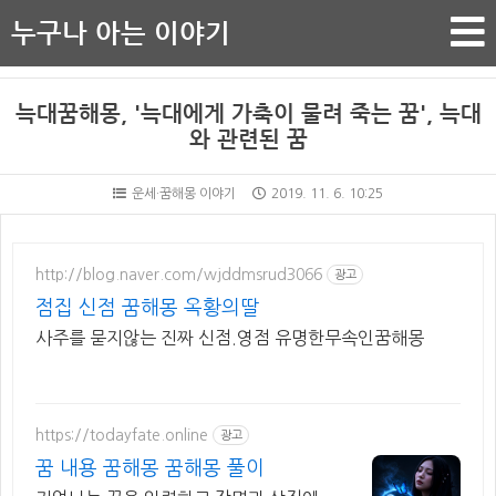
누구나 아는 이야기
늑대꿈해몽, '늑대에게 가축이 물려 죽는 꿈', 늑대
와 관련된 꿈
운세·꿈해몽 이야기
2019. 11. 6. 10:25
http://blog.naver.com/wjddmsrud3066
광고
점집 신점 꿈해몽 옥황의딸
사주를 묻지않는 진짜 신점.영점 유명한무속인꿈해몽
https://todayfate.online
광고
꿈 내용 꿈해몽 꿈해몽 풀이