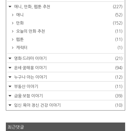
애니, 만화, 웹툰 추천
(227)
애니
(52)
만화
(152)
오늘의 만화 추천
(11)
웹툰
(11)
캐릭터
(1)
영화·드라마 이야기
(21)
운세·꿈해몽 이야기
(94)
누구나 아는 이야기
(12)
부동산 이야기
(11)
금융·보험 이야기
(39)
임신.육아.정신.건강 이야기
(10)
최근댓글