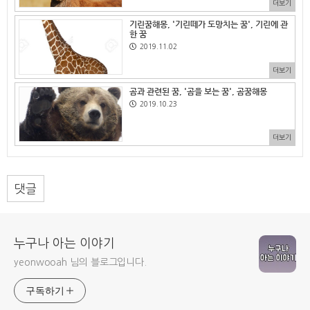
더보기
기린꿈해몽, '기린떼가 도망치는 꿈', 기린에 관
한 꿈
2019.11.02
더보기
곰과 관련된 꿈, '곰을 보는 꿈', 곰꿈해몽
2019.10.23
더보기
댓글
누구나 아는 이야기
yeonwooah 님의 블로그입니다.
구독하기