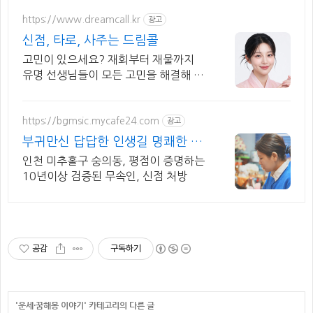
https://www.dreamcall.kr
광고
신점, 타로, 사주는 드림콜
고민이 있으세요? 재회부터 재물까지
유명 선생님들이 모든 고민을 해결해 드
립니다!
https://bgmsic.mycafe24.com
광고
부귀만신 답답한 인생길 명쾌한 신
점
인천 미추홀구 숭의동, 평점이 증명하는
10년이상 검증된 무속인, 신점 처방
공감
구독하기
'
운세·꿈해몽 이야기
' 카테고리의 다른 글