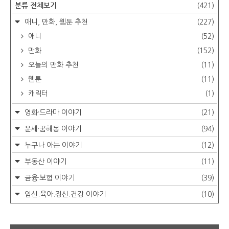
분류 전체보기
(421)
애니, 만화, 웹툰 추천
(227)
애니
(52)
만화
(152)
오늘의 만화 추천
(11)
웹툰
(11)
캐릭터
(1)
영화·드라마 이야기
(21)
운세·꿈해몽 이야기
(94)
누구나 아는 이야기
(12)
부동산 이야기
(11)
금융·보험 이야기
(39)
임신.육아.정신.건강 이야기
(10)