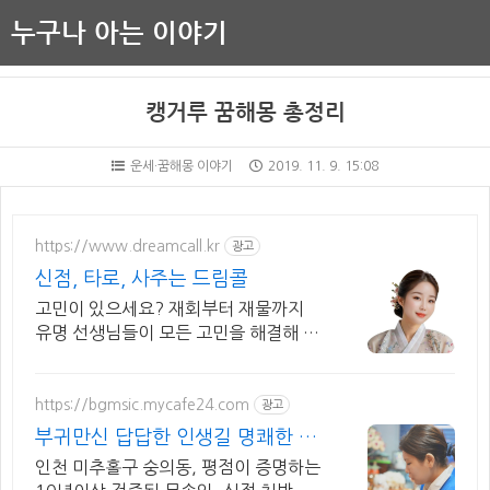
누구나 아는 이야기
캥거루 꿈해몽 총정리
운세·꿈해몽 이야기
2019. 11. 9. 15:08
https://www.dreamcall.kr
광고
신점, 타로, 사주는 드림콜
고민이 있으세요? 재회부터 재물까지
유명 선생님들이 모든 고민을 해결해 드
립니다!
https://bgmsic.mycafe24.com
광고
부귀만신 답답한 인생길 명쾌한 신
점
인천 미추홀구 숭의동, 평점이 증명하는