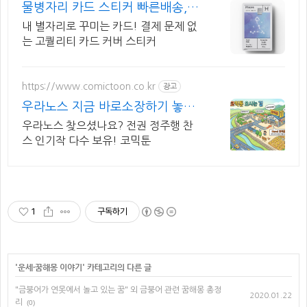
물병자리 카드 스티커 빠른배송,예
쁜패키지,고급소재
내 별자리로 꾸미는 카드! 결제 문제 없
는 고퀄리티 카드 커버 스티커
https://www.comictoon.co.kr
광고
우라노스 지금 바로소장하기 놓치
면 품절 판타지 전권세트
우라노스 찾으셨나요? 전권 정주행 찬
스 인기작 다수 보유! 코믹툰
1
구독하기
'
운세·꿈해몽 이야기
' 카테고리의 다른 글
"금붕어가 연못에서 놀고 있는 꿈" 외 금붕어 관련 꿈해몽 총정
2020.01.22
리
(0)