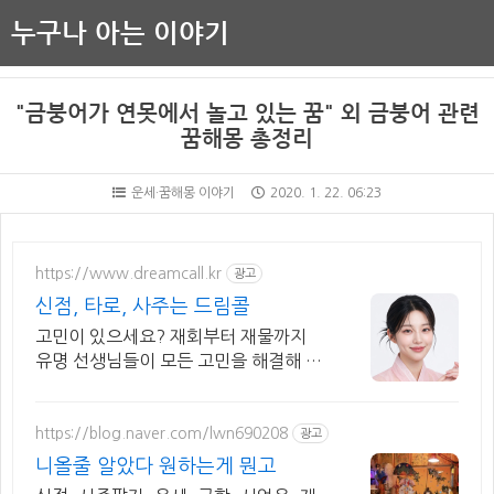
누구나 아는 이야기
"금붕어가 연못에서 놀고 있는 꿈" 외 금붕어 관련
꿈해몽 총정리
운세·꿈해몽 이야기
2020. 1. 22. 06:23
https://www.dreamcall.kr
광고
신점, 타로, 사주는 드림콜
고민이 있으세요? 재회부터 재물까지
유명 선생님들이 모든 고민을 해결해 드
립니다!
https://blog.naver.com/lwn690208
광고
니올줄 알았다 원하는게 뭔고