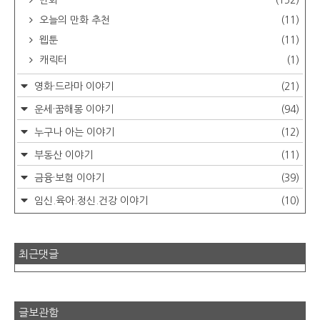
만화
(152)
오늘의 만화 추천
(11)
웹툰
(11)
캐릭터
(1)
영화·드라마 이야기
(21)
운세·꿈해몽 이야기
(94)
누구나 아는 이야기
(12)
부동산 이야기
(11)
금융·보험 이야기
(39)
임신.육아.정신.건강 이야기
(10)
최근댓글
글보관함