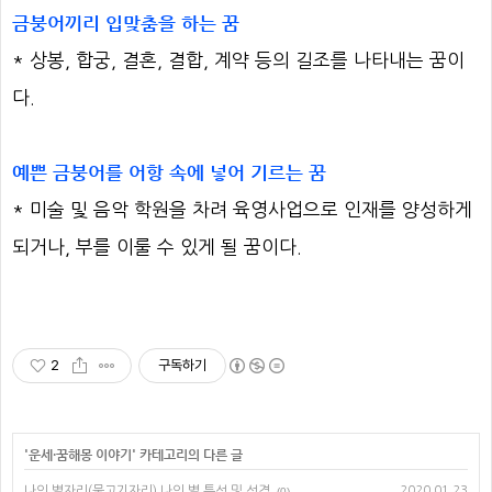
금붕어끼리 입맞춤을 하는 꿈
* 상봉, 합궁, 결혼, 결합, 계약 등의 길조를 나타내는 꿈이
다.
예쁜 금붕어를 어항 속에 넣어 기르는 꿈
* 미술 및 음악 학원을 차려 육영사업으로 인재를 양성하게
되거나, 부를 이룰 수 있게 될 꿈이다.
2
구독하기
'
운세·꿈해몽 이야기
' 카테고리의 다른 글
나의 별자리(물고기자리) 나의 별 특성 및 성격
2020.01.23
(0)