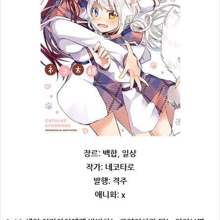
장르: 백합, 일상
작가: 네코타로
발행: 격주
애니화: x