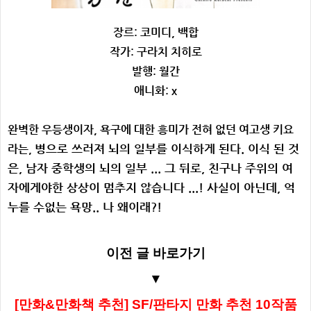
장르: 코미디, 백합
작가: 구라치 치히로
발
행: 월간
애니화: x
완벽한 우등생이자, 욕구에 대한 흥미가 전혀 없던 여고생 키요
병으로 쓰러져 뇌의 일부를 이식하게 된다.
이식 된 것
라는,
은, 남자 중학생의 뇌의 일부 ... 그 뒤로
, 친구나 주위의 여
자에게
야한 상상이 멈추지 않습니다 ...!
사실이 아닌데, 억
누를 수없는 욕망.. 나 왜이래?!
이전 글 바로가기
▼
[만화&만화책 추천] SF/판타지 만화 추천 10작품