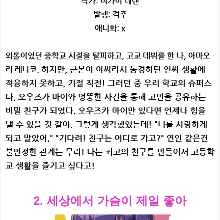
작가: 미카미 테렌
발행: 격주
애니화: x
외톨이었던 중학교 시절을 탈피하고, 고교 데뷔를 한 나, 아마오
하지만, 근본이 아싸라서 동경하던 인싸 생활에
리 레나코.
적응하지 못하고, 기절 직전!
그러던 중 우리 학교의 슈퍼스
타, 오우즈카 마이와 엉뚱한 사건을 통해 고민을 공유하는
비밀 친구가 되었다.
오우즈카 마이만 있다면 언제나 힘을
낼 수 있을 것 같아. 그렇게 생각했었는데!
"너를 사랑하게
되고 말았어."
"기다려! 친구는 어디로 가고?"
연인 같은건
불안정한 관계는 무리! 나는 최고의 친구를 만들어서 고등학
교 생활을 즐기고 싶다고!
2. 세상에서 가슴이 제일 좋아