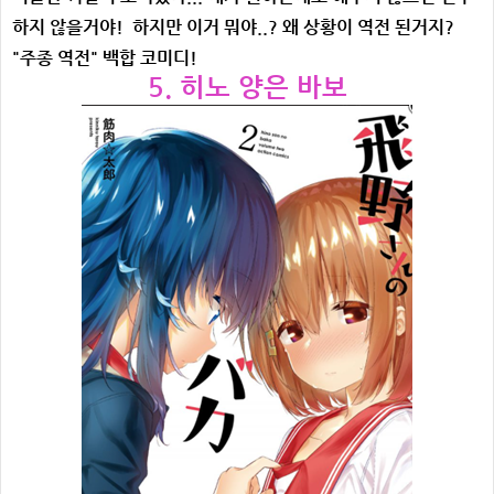
하지 않을거야! 하지만 이거 뭐야..? 왜 상황이 역전 된거지?
"주종 역전" 백합 코미디!
5. 히노 양은 바보