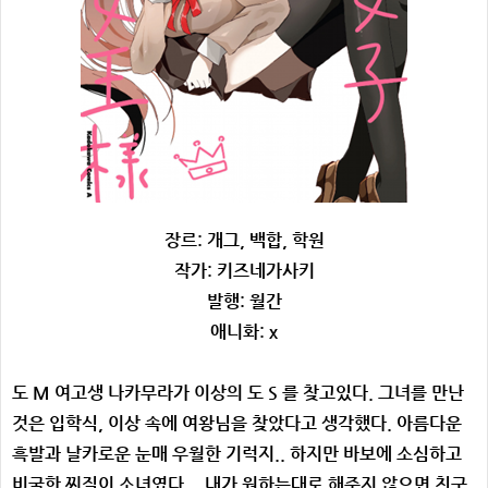
장르: 개그, 백합, 학원
작
가: 키즈네가사키
발행: 월간
애니화: x
도 M 여고생 나카무라가 이상의 도 S 를 찾고있다. 그녀를 만난
것은 입학식, 이상 속에 여왕님을 찾았다고 생각했다. 아름다운
흑발과 날카로운 눈매 우월한 기럭지.. 하지만 바보에 소심하고
비굴한 찌질이 소녀였다... 내가 원하는대로 해주지 않으면 친구