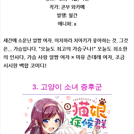
작가: 콘부 와카메
발행: 월간
애니화: x
세간에 소문난 얼짱 여자. 이치하라 치아키가 좋아하는 것. 그것
"오늘도 최고의 가슴구나!" 오늘도 최소한
은... 가슴입니다.
의 인사다.
가슴 사랑 얼짱 여자 × 미유 츤데레 여자, 조금
시시한 백합 코미디!
3. 고양이 소녀 증후군