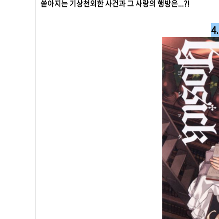
쏟아지는 기상천외한 사건과 그 사랑의 행방은...?!
4