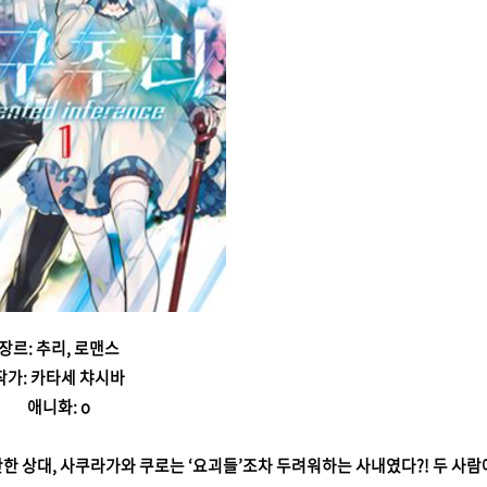
장르: 추리, 로맨스
작가: 카타세 챠시바
애니화: o
반한 상대, 사쿠라가와 쿠로는 ‘요괴들’조차 두려워하는 사내였다?! 두 사