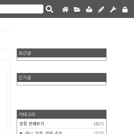
최근글
인기글
카테고리
분류 전체보기
(421)
애니, 만화, 웹툰 추천
(227)