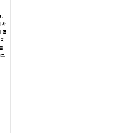
날.
 사
이 많
지지
그들
친구