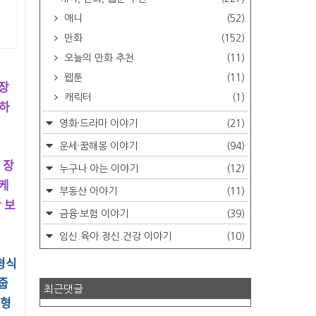
애니
(52)
만화
(152)
오늘의 만화 추천
(11)
웹툰
(11)
 장
캐릭터
(1)
더하
영화·드라마 이야기
(21)
운세·꿈해몽 이야기
(94)
 장
누구나 아는 이야기
(12)
 케
부동산 이야기
(11)
 보
금융·보험 이야기
(39)
임신.육아.정신.건강 이야기
(10)
형식
줍
최근댓글
뇌형