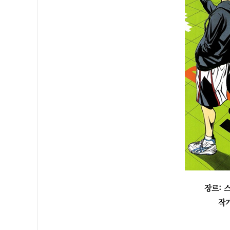
장르: 
작