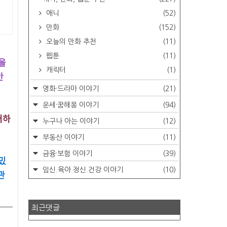
애니
(52)
만화
(152)
오늘의 만화 추천
(11)
웹툰
(11)
을
캐릭터
(1)
안
영화·드라마 이야기
(21)
운세·꿈해몽 이야기
(94)
어하
누구나 아는 이야기
(12)
부동산 이야기
(11)
금융·보험 이야기
(39)
밌
임신.육아.정신.건강 이야기
(10)
관
최근댓글