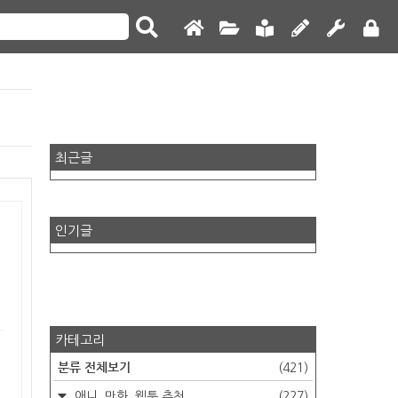
최근글
인기글
카테고리
분류 전체보기
(421)
애니, 만화, 웹툰 추천
(227)