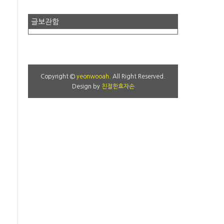
글보관함
Copyright ©
yeonwooah
. All Right Reserved.
Design by
친절한효자손