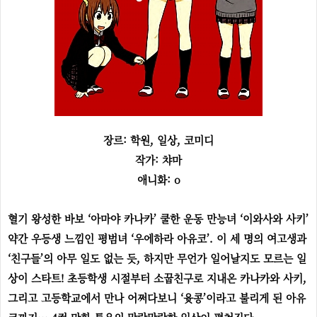
장르: 학원, 일상, 코미디
작가: 챠마
애니화: o
혈기 왕성한 바보 ‘아마야 카나카’ 쿨한 운동 만능녀 ‘이와사와 사키’
약간 우등생 느낌인 평범녀 ‘우에하라 아유코’. 이 세 명의 여고생과
‘친구들’의 아무 일도 없는 듯, 하지만 무언가 일어날지도 모르는 일
상이 스타트! 초등학생 시절부터 소꿉친구로 지내온 카나카와 사키,
그리고 고등학교에서 만나 어쩌다보니 ‘윳콩’이라고 불리게 된 아유