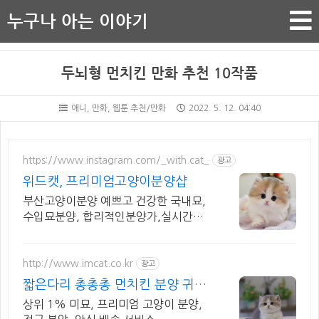
누구나 아는 이야기
두뇌형 먼치킨 만화 추천 10작품
애니, 만화, 웹툰 추천/만화
2022. 5. 12. 04:40
https://www.instagram.com/_with.cat_
광고
위드캣, 프리미엄고양이분양샵
부산고양이분양 예쁘고 건강한 국내묘,
수입묘분양, 합리적인분양가,실시간영
상전송가능
http://www.imcat.co.kr
광고
짧은다리 총총총 먼치킨 분양 귀여
운 먼치킨 여기 다 있지
상위 1% 미묘, 프리미엄 고양이 분양,