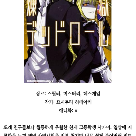
장르: 스릴러, 미스터리, 데스게임
작가: 요시무라 히데아키
애니화: x
또래 친구들보다 월등하게 우월한 천재 고등학생 사카이. 일상에 지
루함을 느껴 예비 사법시험을 전부 쳤지만 너무 쉽게 붙어버릴 정도