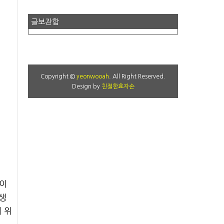
글보관함
Copyright ©
yeonwooah
. All Right Reserved.
Design by
친절한효자손
필이
동생
 위