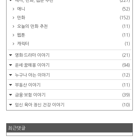
애니, 만화, 웹툰 추천
(227)
애니
(52)
만화
(152)
오늘의 만화 추천
(11)
웹툰
(11)
캐릭터
(1)
영화·드라마 이야기
(21)
운세·꿈해몽 이야기
(94)
누구나 아는 이야기
(12)
부동산 이야기
(11)
금융·보험 이야기
(39)
임신.육아.정신.건강 이야기
(10)
최근댓글