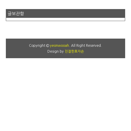
글보관함
Copyright ©
yeonwooah
. All Right Reserved.
Design by
친절한효자손