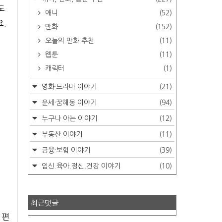
도
애니
(52)
요.
만화
(152)
오늘의 만화 추천
(11)
웹툰
(11)
캐릭터
(1)
영화·드라마 이야기
(21)
운세·꿈해몽 이야기
(94)
누구나 아는 이야기
(12)
부동산 이야기
(11)
금융·보험 이야기
(39)
임신.육아.정신.건강 이야기
(10)
최근댓글
 편