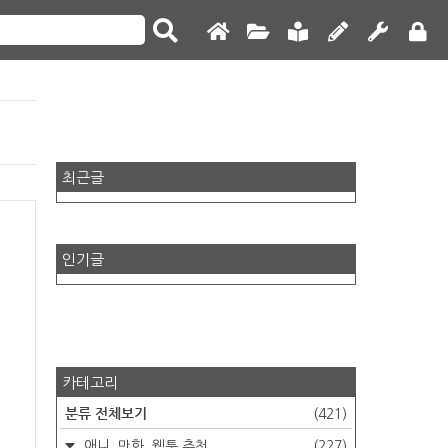
최근글
인기글
카테고리
분류 전체보기
(421)
애니, 만화, 웹툰 추천
(227)