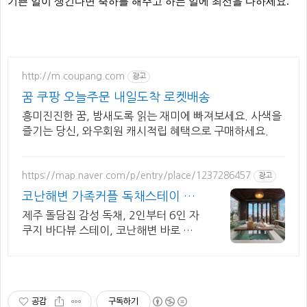
기쁜 일이 생긴다면 축하를 해주고 하는 일에 최선을 다하세요.
http://m.coupang.com
광고
꿈 쿠팡 오늘주문 내일도착 로켓배송
흥미진진한 꿈, 밤새도록 읽는 재미에 빠져보세요. 사색을
즐기는 당신, 와우회원 캐시적립 혜택으로 구매하세요.
https://map.naver.com/p/entry/place/1237286457
광고
코난해변 가족커플 독채스테이 월
정리 근처 감성 독채 2채
제주 돌담집 감성 독채, 2인부터 6인 자
쿠지 바다뷰 스테이, 코난해변 바로 앞
자쿠지 무료, 고객리뷰 283개 검증된
숙소, 바다뷰 독채, 연박할인
공감
구독하기