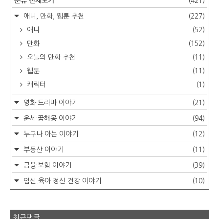
(421)
애니, 만화, 웹툰 추천
(227)
애니
(52)
만화
(152)
오늘의 만화 추천
(11)
웹툰
(11)
캐릭터
(1)
영화·드라마 이야기
(21)
운세·꿈해몽 이야기
(94)
누구나 아는 이야기
(12)
부동산 이야기
(11)
금융·보험 이야기
(39)
임신.육아.정신.건강 이야기
(10)
최근댓글