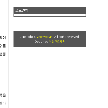
글보관함
Copyright ©
yeonwooah
. All Right Reserved.
 일이
Design by
친절한효자손
실수를
 행동
 것은
 일마