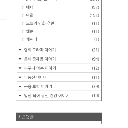
애니
(52)
만화
(152)
오늘의 만화 추천
(11)
웹툰
(11)
캐릭터
(1)
영화·드라마 이야기
(21)
운세·꿈해몽 이야기
(94)
누구나 아는 이야기
(12)
부동산 이야기
(11)
금융·보험 이야기
(39)
임신.육아.정신.건강 이야기
(10)
최근댓글