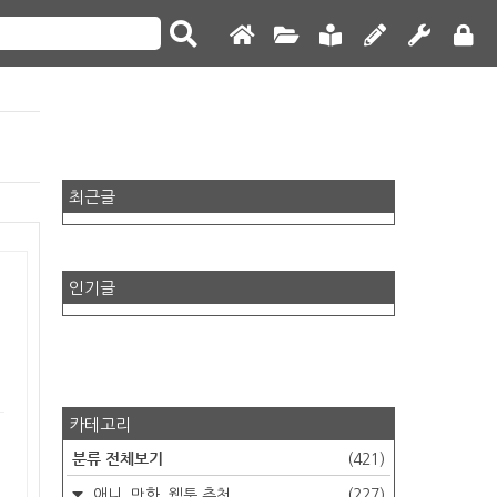
최근글
인기글
카테고리
분류 전체보기
(421)
애니, 만화, 웹툰 추천
(227)