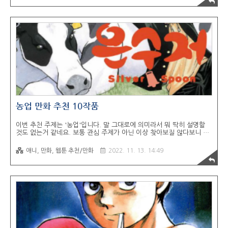
되는 작품들도 최대한 배제했습니다. 1. 먹고 자는 두 사람, 함께 사는
두 사람 장르: 일상, 드라마, 로맨스 작가: 히구라시 키노코 애니화: x 마
치다 리츠코와 노노야마 슈이치는 교제 10년, 동거생활 8년 차! 고등학
교 때의 인연으로 어느덧 낼모레 삼십 줄을 바라보는 연인 이상 부부 미
만 커플이다. 그런 두 사람에게 일어나는 소소한 일상을 남녀 두 사람의
..
농업 만화 추천 10작품
이번 추천 주제는 '농업'입니다. 말 그대로에 의미라서 뭐 딱히 설명할
것도 없는거 같네요. 보통 관심 주제가 아닌 이상 찾아보질 않다보니 애
초에 이 주제를 검색해서 들어왔다면, 아마 저보다 이쪽 지식에 해박할
거라고 생각해서... 예전부터 도시를 떠나 귀농을 생각하는 사람들은 꾸
애니, 만화, 웹툰 추천/만화
2022. 11. 13. 14:49
준히 증가하는 것 같더군요. 현실적으로 실행하는게 힘들어서 문제지만
요. 사실 농업이란게 뭔가 시골에서 좋은 공기마시면서 여유롭고 한가로
운 슬로우라이프를 즐기는 것과는 거리가 멀죠. 현실은 상상과는 전혀
다르니까요. 애초에 농업에 관심이 있어서 굳이 만화로 찾아보는 사람은
없을 것 같지만요 ㅋㅋ 사실 만화라는게 딱히 주제에 관심없고 공감대가
없어도 새로운 지식이나 흥미로운 사실을 재밌게 알려주는 기능도 있긴
하니까요. 최대한 이세계..