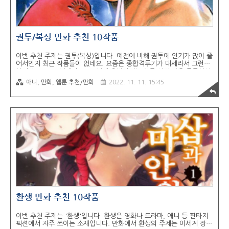
권투/복싱 만화 추천 10작품
이번 추천 주제는 권투(복싱)입니다. 예전에 비해 권투에 인기가 많이 줄
어서인지 최근 작품들이 없네요. 요즘은 종합격투기가 대세라서 그런가
봅니다. 80~90년대나 2000년대 초반까지는 아주 인기 많은 종목이었
는데, 지금은 티비 중계나 대회도 점점 줄어들고 있는 것 같고요. 서브컬
애니, 만화, 웹툰 추천/만화
2022. 11. 11. 15:45
처계도 그 시대에 유행이나 대세를 따라가는 편이라... 뭐, 애초에 특정
주제에 전문성이 들어간 만화 자체가 많은 편은 아니지만요. 보통 이런
주제는 라노벨도 안 쓰기 때문에 만화 자체가 원작이라 양산이 안 되는
것도 있고요. 전부 다는 아니지만, 최신 작화나 깔끔한 그림체가 아니라,
옛날 감성에 작화와 그림체에 작품들이 대부분이라 그 부분은 감안하셔
야 할듯합니다. 애초에 요즘 권투 주제에 만화를 찾아보는 사람은 대부
분 809..
환생 만화 추천 10작품
이번 추천 주제는 '환생'입니다. 환생은 영화나 드라마, 애니 등 판타지
픽션에서 자주 쓰이는 소재입니다. 만화에서 환생의 주제는 이세계 장르