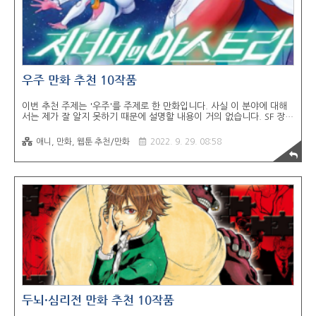
우주 만화 추천 10작품
이번 추천 주제는 '우주'를 주제로 한 만화입니다. 사실 이 분야에 대해
서는 제가 잘 알지 못하기 때문에 설명할 내용이 거의 없습니다. SF 장르
에서 추천 주제를 찾다가 괜찮아보여서 우주 관련 만화를 찾아봤지만,
제 취향과는 거리가 상당히 멀었습니다... 솔직하게 이야기하면 어릴때
애니, 만화, 웹툰 추천/만화
2022. 9. 29. 08:58
봤던 우주 과학 어린이 책이 더 재밌... 크흠.. 하지만, 어떤 장르나 주제
든 수요가 있으니 공급이 있겠죠? 분명히 우주를 주제로 한 만화를 좋아
하시는 분들도 있겠죠?! 지금 추천하는 작품들 말고도 우주 관련 만화는
더 있었지만, 최대한 난해하고 과학만화 같은 건 거르고 우주가 배경이
거나 우주와 연관된 그나마 재밌고 만화스러운 작품들로만 선정했습니
다. 1. 우주 형제 장르: 드라마 작가: 코야마 츄야 애니화: o 2006년 7..
두뇌·심리전 만화 추천 10작품