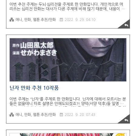
이번 추천 주제는 두뇌·심리전을 주제로 한 만화입니다. 개인적으로 머
리쓰는 심리전 만화는 대사가 다른 주제에 비해 많기 때문에, 내용이 진
짜 재밌거나 흥미롭지 않으면 참고 보기 힘든 장르라고 생각하는데요.
액션계 만화에 비해 수요가 없는 편이지만, 한번 재미들리면 한동안 두
애니, 만화, 웹툰 추천/만화
2022. 9. 29. 04:10
뇌계 만화만 찾아보게 될 겁니다. 특징은 등장 인물들은 천재 거나 높은
지능을 가지고 있고, 게임이나 도박에 경이적인 재능을 가진 인물들이
등장합니다. 돈이나 인생, 생명 등을 걸어 서바이벌 게임, 도박 등에 주
제로 상황이 전개됩니다. 반전이 많은 장르고 뻔한 스토리도 있지만, 가
끔 "작가가 천재인가?"라는 생각이 들 정도로 일반인의 평균적인 지능으
로는 도저히 생각해 낼 수 없는 두뇌싸움을 보여줍니다. 두뇌·심리전이
라고 해서 정적이거나..
닌자 만화 추천 10작품
이번 주제는 '닌자'를 주제로 한 만화입니다. 닌자에 대해서 모르시는 분
들은 없을테니 따로 설명은 안해도되겠죠?! 양덕(서양 덕후)들 일명 와
패니즈 사이에서 재패니즈 판타지중 제일 좋아하는게 닌자(시노비)를 일
본 문화중에서 제일 좋아한다나 뭐라나.. 뭐, 저도 멋있다고 생각하긴합
애니, 만화, 웹툰 추천/만화
2022. 9. 28. 07:43
니다. 변장, 은신, 침투, 암살, 교란, 첩보 등의 고도로 훈련된 달인으로
자신의 정체와 모습을 감추기 위해 가면, 복면 등을 옷으로 바꿔가면서
활동하는데, 현재 말로하면 히트맨, 킬러, 공작원, 첩보원, 국정원 정도
일텐데.. 뭔가 닌자라고 하면 더 멋있어 보이는 그런 느낌?ㅋ 일본에서
실제로 존재했던 첩보조직이라던데, 실제로는 만화에서 나오는 것처럼