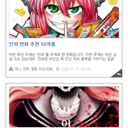
날렵하고 어둠속에서 몸을 숨기고 순식간에 이동하고 그런건 없었겠죠?
제가 닌..
인외 만화 추천 10작품
이번 추천 주제는 '인외'를 주제로 한 만화입니다. 이번 주제는 약간 낮
설 수도 있는데요. 인외란 비인간 즉 인간 이외 종족을 가르키는 일본식
표현입니다. 이전에 추천했던 수인이라던지 요괴, 외계인, 동물 등 인간
외에 종족이라고 생각하면 좋을듯합니다. 사실 너무 인외 작품을 따로
애니, 만화, 웹툰 추천/만화
2022. 9. 23. 03:59
추천하기엔 카테고리가 너무 방대하기 때문에 굳이 요괴, 수인, 동물, 외
계인 등으로 나눴었는데요. 아무래도 만화 주제가 그렇게 넘치는 건 아
니기때문에... 그래도 이전에 추천했던 인외에서 파생된 주제와 최대한
겹치지않게 추천헀습니다. 사실 별개 주제로 추천할때 추천목록에 들어
가지 못했던 작품위주로 뽑았습니다. 솔직하게 이야기하면 재미는 보장
못합니다..ㅎㅎ 그래도 특이한 컨셉에 인외물이 많으니 찍먹이라도 해보
시길! 1. 스피시즈 ..