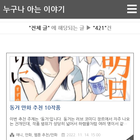
누구나 아는 이야기
"전체 글"
에 해당되는 글 ▶
"421"
건
동거 만화 추천 10작품
이번 추천 주제는 '동거'입니다. 동거는 러브 코미디 장르에서 자주 나오
는 전개인데, 작품 범위가 상당히 넓어서 하렘물처럼 여러 명이서 같이
사는 셰어하우스 느낌 나는 작품들은 제외했습니다. 주제가 동거인만큼
스토리에 흐름상 므흣한 전개로 흘러는 경우가 많은데, 적당한 건 괜찮
애니, 만화, 웹툰 추천/만화
2022. 11. 14. 15:00
지만 과하면 오히려 만화에 집중이 잘 안되는 것 같아서, 19금 전개가