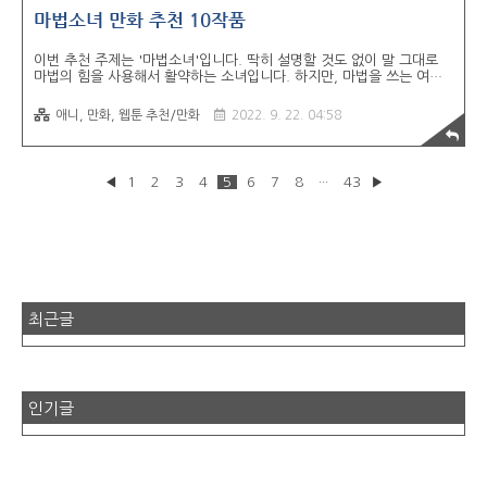
마법소녀 만화 추천 10작품
이번 추천 주제는 '마법소녀'입니다. 딱히 설명할 것도 없이 말 그대로
마법의 힘을 사용해서 활약하는 소녀입니다. 하지만, 마법을 쓰는 여자
캐릭터라고 해서 전부 마법소녀는 아닙니다. 마법을쓰는 여성 캐릭터 중
에 마술사, 마녀, 마법사 등도 있으니까요. 일반적으로 변신을하면 옷이
애니, 만화, 웹툰 추천/만화
2022. 9. 22. 04:58
바뀌고 마법봉을 든 정의로운 소녀가 일반적이지만, 그건 아이들이 보는
애니화 된 만화에서나 나오는 정석입니다. 일명 '마마마'(마법소녀 마기
카 마도카)만 봐도 어릴때봤던 꿈과 희망에 찬 소녀가 아닌 꿈도 희망도
없는 시리어스 한 마법소녀물도 있습니다. 저는 개인적으로 딱히 마법소
◀
1
2
3
4
5
6
7
8
···
43
▶
녀 취향은 아니라서 추천할 작품을 찾으면서 가볍게 찍먹했는데, 나름
재밌었던 작품도 꽤 있었습니다. '마법소녀'라는 편견을 버리고 추천 작
품 몇개만 보시..
최근글
인기글