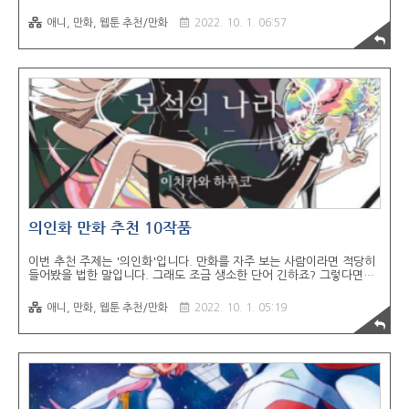
에서 단골로 등장하는 클리셰입니다. 어찌보면 지겨운 주제지만, 양산형
이라도 재미가 보장되는 주제라 수요도 많아 인기가 많은 주제인데요.
애니, 만화, 웹툰 추천/만화
2022. 10. 1. 06:57
보통 만화에서는 마왕, 용사같은 존재가 평범한 인간으로 환생하는 먼치
킨물이나 하렘물로 전개되거나, 악역 영애로 환생해서 복수를 한다던지,
엑스트라지만 존재감을 뿜어 남주를 차지하는 로맨스 판타지물이 많습
니다. 일본 라노벨이나 코믹스뿐만 아니라, 한국 판타지 소설이나 웹툰
에서도 자주 쓰이는 주제라서 지겨운 소재라서, "또 환생이냐, 전생이
냐"지겹다 말만하지 항상 랭킹 상위권을 차지하는 인기있는 주제이기도
합니다. 그리고, 전생과 환생..
의인화 만화 추천 10작품
이번 추천 주제는 '의인화'입니다. 만화를 자주 보는 사람이라면 적당히
들어봤을 법한 말입니다. 그래도 조금 생소한 단어 긴하죠? 그렇다면
'모에화'는 들어보셨을 거라고 생각하는데요. 캐릭터 상품에도 쓰이는
단어라서 의인화보다는 이쪽이 익숙하실지도..? 더 1차원적으로 말하면
애니, 만화, 웹툰 추천/만화
2022. 10. 1. 05:19
인간화, 인간형태의 캐릭터나 사물, 세포, 벌레 등 인간이 아닌 것들을
인간화시켜 표현한 단어입니다. 비슷한 주제로는 '수인물'이 있지만, 비
슷한듯하지만 다른 주제입니다. 인간이 아닌것을 인간의 형태로 재구성
하는 것이기 때문에, 설명이 없다면 이해하기 어렵고 어색하기도 합니
다. 사람 캐릭터가 나오는 만화와는 다르게 대부분을 상상으로 창작해야
되기 때문에 작가의 역량이 중요한 주제이죠. 그래서인지 작품의 공급도
많지않는 것 같습니다...