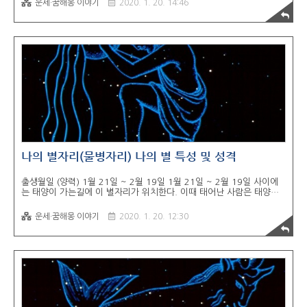
운세·꿈해몽 이야기
2020. 1. 20. 14:46
물, 식사 등의 길운이다. 개미가 구더기를 물고 나르는 꿈* 새로운 신상
품을 외국에 수출하게 된다. 운수, 수송, 교통, 작업, 생산 등의 길조이
다. 구더기가 항아리 안에 가득한 꿈* 은행 대출금이나 목돈이 생긴다.
횡재, 재물, 돈, 물품, 식품, 식복, 선물 등이 생긴다. 필통 속에 구더기가
들어 있는 꿈* 용돈과 문화비용이 생긴다. 뜻밖의 재수가 대통하게 된
다. 횡재를 한다. 부엌 천정 밑에 구더기가 득실거리는 꿈..
나의 별자리(물병자리) 나의 별 특성 및 성격
출생월일 (양력) 1월 21일 ~ 2월 19일 1월 21일 ~ 2월 19일 사이에
는 태양이 가는길에 이 별자리가 위치한다. 이때 태어난 사람은 태양의
영향과 이 별자리의 영향이 합해져서 성품이 만들어진다. 별자리의 특성
직선적인 성격과 명석한 두뇌를 타고 났으며, 항상 대중과 함께 숨쉬고
운세·꿈해몽 이야기
2020. 1. 20. 12:30
자 하는 것이 물병자리 사람의 특성입니다. 늘 사람들과 함께 이리저리
몰려 다니길 좋아하며 리더쉽도 뛰어나지만 고집이 지나치게 센 것이 흠
이라면 흠입니다. 사랑을 하게되면 상대를 리드하려 하며 뚜렷한 주관으
로 자신이 생각한 관계로 상대를 이끌고자 하는 경향이 강합니다. 이런
당신의 수호신은 천상계의 신 우라노스, 수호성은 천왕성, 행운의 색은
청백색,노랑,초록색입니다. 물병자리의 일과 사랑 물병자리 여성 물병자
리 여성과 ..