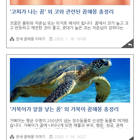
'코피가 나는 꿈' 외 코와 관련된 꿈해몽 총정리
코꿈은 품위와 자존심 또는 의지로 해석이 됩니다. 꿈에서 코가 높고 크
고 반듯하고 깨끗한 것이 좋고, 콧대가 높은 코는 자존심이 강하다는 의
미로 해석이 됩니다. 또는 코에 관련된 질병으로 해석되기도 합니다. 코
피가 터져서 온통 얼굴에 묻은 꿈* 여러 방면으로 자기의 재물을 남에게
운세·꿈해몽 이야기
2020. 1. 16. 16:08
알려 주거나 손실을 가져올 꿈입니다 남이 코피 난 것을 본 꿈* 상대방
에게 많은 재물을 얻거나 정신적으로 도움을 받는 꿈입니다 애인이나 남
편의 코가 커져있는 꿈* 정력이 좋아진 남편이나 애인과 관계를 하고 싶
다는 꿈을 뜻합니다. 자기의 얼굴에 코가 두 개 달린 꿈* 시비나 불화가
일어나는 꿈입니다. 자신의 코가 멋져 보이는 꿈* 세력이나 능력이 커질
꿈입니다 코가 심한 감기로 막히는 꿈* 잘못된 선택으로 낭패를 보거나
누군가의 ..
'거북이가 알을 낳는 꿈' 외 거북이 꿈해몽 총정리
거북이는 평균 수명이 200년이 넘는 장수동물로 신성한 동물로 여겨왔
습니다. 거북이가 꿈에 나타나게 되면 재물과 부귀, 행운, 성공, 권력 등
을 나타내며 태몽일 경우 재물운을 가지고 태어날 아이를 의미로 해석됩
니다. 여행 중에 큰 거북이를 만나는 꿈* 뜻밖에 큰 횡재를 하거나 재물,
운세·꿈해몽 이야기
2020. 1. 14. 14:27
돈, 물품, 재수대통 등의 길운이다. 거북이가 바다에서 육지로 올라오는