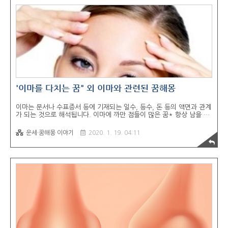
스트레스가 쌓여 무척 심적 고통을 당하게 된다. 눈에서 피눈물이 나는
꿈* 처음에는 운세가 좋다가 끝에 가서는 매우 불길하게 된다. 눈물로
얼굴이 젖은 꿈* 생리, 월경 때문에 남성의 요구에 응해줄 수 ..
'이마를 다치는 꿈" 외 이마와 관련된 꿈해몽
이마는 문서나 수표증서 등에 기재되는 일수, 등수, 돈 등의 액면과 관계
가 되는 것으로 해석됩니다. 이마에 까만 점들이 많은 꿈* 항상 남을 위
해 돕고 베풀어도 인덕이 없어 구설수가 많게 된다. 이마의 살갗이 까맣
게 죽어 보이는 꿈* 집안에 재앙과 질병이 발생하고 불행이 닥쳐오거나
운세·꿈해몽 이야기
2020. 1. 19. 04:11
실패, 죽음, 사고, 파산 등이 생긴다. 이마를 다치는 꿈* 남들의 비난이
나 구설 등 말썽에 연루되게 된다. 이마 양끝에 뿔이 솟아난 꿈* 분명히
고시에 합격하고 입신출세하게 된다. 이마에 식은 땀방울이 송송 맺혀
있는 꿈* 가운에 어둠이 깔리고 부모님께서 편찮으시게 되거나 지출, 어
려움이 발생한다. 이마 한가운데에 깊은 흉터가 보이는 꿈* 남자이면 직
업을 그만두거나 하는 일마다 어려움을 겪게 되거나 여자이면 믿었던 남
편을 뜻..