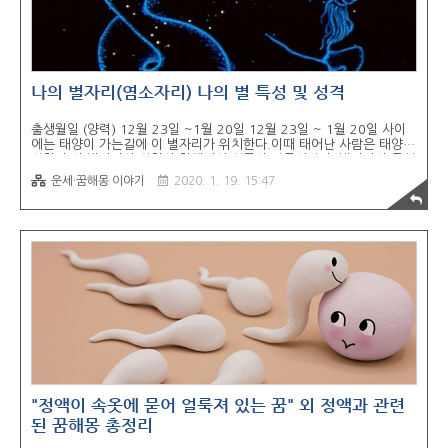
나의 별자리(염소자리) 나의 별 특성 및 성격
출생월일 (양력) 12월 23일 ~1월 20일 12월 23일 ~ 1월 20일 사이
에는 태양이 가는길에 이 별자리가 위치한다.이때 태어난 사람은 태양의
영향과 이 별자리의 영향이 합해져서 성품이 만들어진다. 별자리의 특성
겉으로 보기에는 온화하고 얌전하게 보이지만, 그 이면에는 격렬한 공격
운세·꿈해몽 이야기
2020. 1. 19. 15:47
성을 감추고 있는 것이 염소자리 사람입니다. 이러한 이중성은 용의주도
함과 절제, 절약의 성격으로 나타나 매사 꾸준하게 노력하고 정진하게
됩니다. 때로 앉은 자리에 풀도 나지 않겠다거나, 찔러 피 한방울 안 나
오겠다는 친구들의 핀잔도 듣게 되겠으며, 사랑에 대해서도 적극적인 구
애행위는 볼 수 없겠고 단지 마음에 드는 상대를 향한 부단한 정성으로
끝내는 마음을 움직이게 하고 마는 끈기를 보여줍니다. 이런 당신의 수
호신은 토지..
"정액이 속옷에 묻어 얼룩져 있는 꿈" 외 정액과 관련
된 꿈해몽 총정리