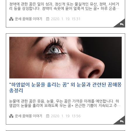
정액에 관한 꿈은 일의 성과, 정신적 또는 물질적인 유산, 정력, 시비거
리 등을 상징합니다. 정액이 속옷에 묻어 얼룩져 있는 꿈* 하루 온종일
기분이 불쾌하고 몸이 무겁다. 실수, 구설, 시비, 싸움, 불길 등이 발생한
다. 분비된 정액을 처리하기 곤란하거나 불쾌한 기분이 드는 꿈* 돈의
운세·꿈해몽 이야기
2020. 1. 19. 15:31
낭비나 정신적인 피로 등을 가져온다. 정액이 많이 나와 쌓이는 꿈* 정
신적 또는 물질적인 소득을 얻거나 많은 작품을 제작하게 된다. 정액이
땅에 뚝뚝 떨어지는 꿈* 생산, 식품, 약품업 등에 투자하여 사업성과를
올리게 된다. 맑은 물에 사정하여 정액이 섞어지는 꿈* 깊은 학문과 진
리를 탐구하고 새로운 물질을 발견하게 된다. 성교후 실제로 몽정을 수
반하는 꿈* 꿈속에서 오르가즘에 도달한 쾌감이 강렬하여 신체적 반사
행동으로..
"하염없이 눈물을 흘리는 꿈" 외 눈물과 관련된 꿈해몽
총정리
눈물에 관한 꿈은 웃음, 눈물, 우는 꿈은 가까운 미래를 예언합니다. 하
염없이 눈물을 흘리며 오래도록 우는 꿈* 은근한 기쁨이 지속되고 주위
의 축하를 받을 일이 생기게 된다. 하염없이 눈물을 흘리는 꿈* 사업, 작
업, 일거리, 소망, 희망, 진실, 예언, 성찰, 창조, 변화, 기다림, 소식, 정
운세·꿈해몽 이야기
2020. 1. 19. 13:56
보, 감정 등을 상징한다. 어려움 속에 기쁨과 슬픔이 상반된다. 눈물을
질질 짜는 꿈* 어떤 일에 힘든 고비마다 무척 어려움을 겪게 된다. 지지
부진, 알력이 있다. 마음은 슬픈데 눈물이 나오지 않는 꿈* 마음속으로