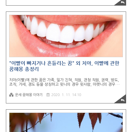
꿈* 하는 일이 크게 성공한다. 거북이가 모래밭에서 알을 낳는 꿈* 발
명, 발굴, 재물, 돈 등의 길운이다. 거북이가 뱃길을 인도하고 그 뒤를 따
라 가는 꿈* 타인의 도움을 받아 하고 있는 일이 번창해진다. 거북이가
항아리 속에 가득 들어 있는 꿈* 생각지도 않은 엄청난 떼돈이 생기고
부자가 된다. 물속에 빠졌지만 물고기나, 거북이 등의 도움으로 살아나
는..
"이빨이 빠지거나 흔들리는 꿈" 외 치아, 이빨에 관한
꿈해몽 총정리
치아(이빨)에 관한 꿈은 가족, 일가 친척, 직원, 관청 직원, 권력, 방도,
조직, 거세, 경도 등을 상징하고 윗니의 경우 윗사람, 아랫니의 경우 아
랫사람, 어금니의 경우 친척, 덧니의 경우 사위나 양자를 상징한다고 합
니다. 상대방 이빨이 안으로 굽은 옥니로 또렷이 보이는 꿈* 상대자가
운세·꿈해몽 이야기
2020. 1. 11. 14:10
어떤 사소한 일 관계로 원한을 품고 이를 갈게 될 꿈입니다. 자신이빨로
상대방 사람 또는 동물을 무는 꿈* 상대방에게 권세나 사상 따위로 영향
을 주어 자신의 편으로 만들거나 어떤 일거리를 감정할 일이 생기게 될
꿈입니다. 마른 오징어를 먹는 꿈* 일신상에 예기치 못한 불행한 사고가
발생하게 될 꿈입니다. 누군가의 이빨이 빠지고 피가 흐르는 것을 보는
꿈* 타인의 실패, 사고, 퇴직, 실직 및 불행한 일에 연관되어 자신에..