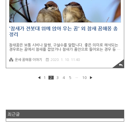
'참새가 전봇대 위에 앉아 우는 꿈' 외 참새 꿈해몽 총
정리
참새꿈은 보통 시비나 말썽, 구설수를 말합니다. 좋은 의미로 해석되는
경우로는 꿈에서 참새를 잡았거나 참새가 품안으로 들어오는 경우 등 몇
가지가 있고, 대부분의 경우에는 흉몽까지는 아니지만 좋지 않은 일들이
일어나게 되는 것을 암시합니다. 얼굴이 참새형으로 변하는 꿈* 마음이
운세·꿈해몽 이야기
2020. 1. 10. 11:40
조급 경솔하고 수다스러워 구설수에 오르내리게 됩니다. 참새떼가 전기
줄에 나란히 앉아 있는 꿈* 어떤 정기회의에 참석하게 되거나 모임을 갖
게 됩니다. 수많은 참새가 무리져 날아가는 것을 보는 꿈* 자신이 지휘
를 하고 있는 단체가 자신의 뜻대로 잘 움직여 주거나 많은 작품을 발표
◀
1
2
3
4
5
···
10
▶
하게 되어 명성을 얻게 될 꿈입니다. 참새가 전봇대 위에 앉아 우는 꿈*
생각지도 않은 수다쟁이를 만나 지치게 될 꿈입니다. 옆집 담장 사이로
참새떼가 지저귀는..
최근글