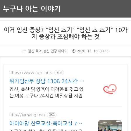
누구나 아는 이야기
이거 임신 증상? "임신 초기" "임신 초 초기" 10가
지 증상과 조심해야 하는 것
임신.육아.정신.건강 이야기
2020. 12. 16. 00:33
https://www.ncrc.or.kr
광고
위기임산부 상담 1308 24시간 비
밀상담
임신, 출산 및 양육에 어려움을 겪고 있
는 여성 누구나 24시간 비밀상담 지원
http://iamang.me/
광고
아이아망 산모교실-육아교실 7월
산모교실, 전국산모교실