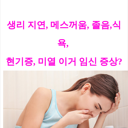
생리 지연, 메스꺼움, 졸음,
식
욕,
현기증, 미열
이거 임신 증상?