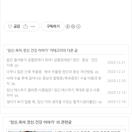
공감
구독하기
'
임신.육아.정신.건강 이야기
' 카테고리의 다른 글
말만 들어봤지 공황장애가 뭐야? 공황장애란? 원인 · 증상 · 진단 ·
2020.12.21
치료
(0)
너무나 힘든 산후 우울증 · 육아 우울증 원인과 증상 개선방법
2020.12.21
(0)
낙태 수술 후에 일어나는 증상과 합병증/후유증은? 수술 비용과 방
2020.12.20
식
(0)
임신 테스트기 올바른 사용법은? 임신 테스트기 제대로 알고 사용
2020.12.18
하자
(0)
생리가 오지 않을 때, 임신 이외 생각할 수있는 뭘까?(생리불순)
2020.12.16
(0)
'임신.육아.정신.건강 이야기' 의 관련글