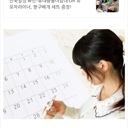
전국일정 확인-휴대용폴더침대 OR 유
모차라이너, 짱구베개 세트 증정!