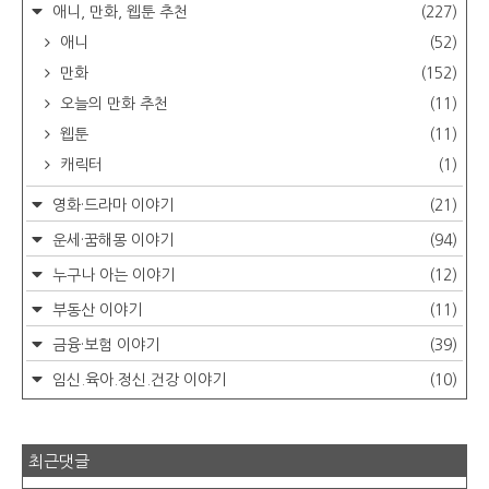
애니, 만화, 웹툰 추천
(227)
애니
(52)
만화
(152)
오늘의 만화 추천
(11)
웹툰
(11)
캐릭터
(1)
영화·드라마 이야기
(21)
운세·꿈해몽 이야기
(94)
누구나 아는 이야기
(12)
부동산 이야기
(11)
금융·보험 이야기
(39)
임신.육아.정신.건강 이야기
(10)
최근댓글