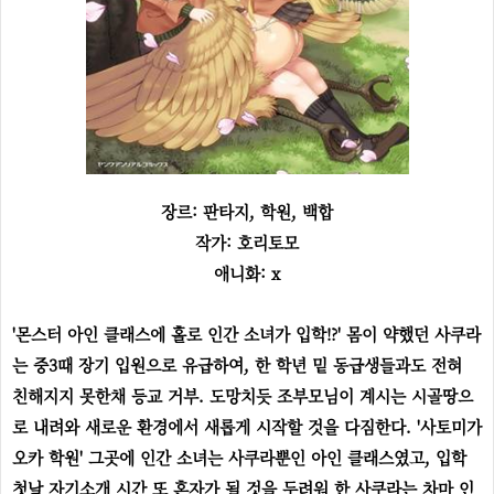
장르: 판타지, 학원, 백합
작가: 호리토모
애니화: x
'몬스터 아인 클래스에 홀로 인간 소녀가 입학!?' 몸이 약했던 사쿠라
는 중3때 장기 입원으로 유급하여, 한 학년 밑 동급생들과도 전혀
친해지지 못한채 등교 거부. 도망치듯 조부모님이 계시는 시골땅으
로 내려와 새로운 환경에서 새롭게 시작할 것을 다짐한다. '사토미가
오카 학원' 그곳에 인간 소녀는 사쿠라뿐인 아인 클래스였고, 입학
첫날 자기소개 시간 또 혼자가 될 것을 두려워 한 사쿠라는 차마 인