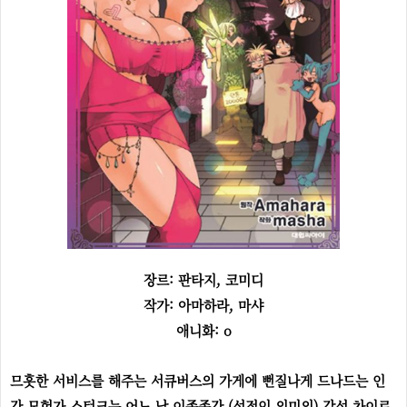
장르: 판타지, 코미디
작가: 아마하라, 마샤
애니화: o
므흣한 서비스를 해주는 서큐버스의 가게에 뻔질나게 드나드는 인
간 모험가 스턴크는 어느 날 이종족간 (성적인 의미의) 감성 차이로