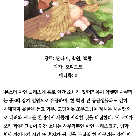
장르: 판타지, 학원, 백합
작가: 호리토모
애니화: x
'몬스터 아인 클래스에 홀로 인간 소녀가 입학!?' 몸이 약했던 사쿠라
는 중3때 장기 입원으로 유급하여, 한 학년 밑 동급생들과도 전혀
친해지지 못한채 등교 거부. 도망치듯 조부모님이 계시는 시골땅으
로 내려와 새로운 환경에서 새롭게 시작할 것을 다짐한다. '사토미가
오카 학원' 그곳에 인간 소녀는 사쿠라뿐인 아인 클래스였고, 입학
첫날 자기소개 시간 또 혼자가 될 것을 두려워 한 사쿠라는 차마 인