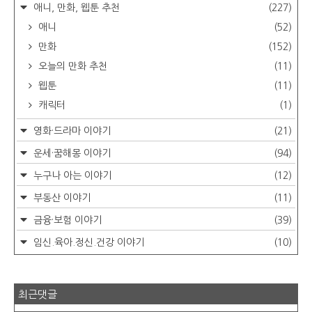
애니, 만화, 웹툰 추천
(227)
애니
(52)
만화
(152)
오늘의 만화 추천
(11)
웹툰
(11)
캐릭터
(1)
영화·드라마 이야기
(21)
운세·꿈해몽 이야기
(94)
누구나 아는 이야기
(12)
부동산 이야기
(11)
금융·보험 이야기
(39)
임신.육아.정신.건강 이야기
(10)
최근댓글