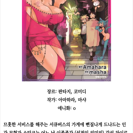
장르: 판타지, 코미디
작가: 아마하라, 마샤
애니화: o
므흣한 서비스를 해주는 서큐버스의 가게에 뻔질나게 드나드는 인
간 모험가 스턴크는 어느 날 이종족간 (성적인 의미의) 감성 차이로