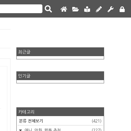
최근글
인기글
카테고리
분류 전체보기
(421)
애니, 만화, 웹툰 추천
(227)