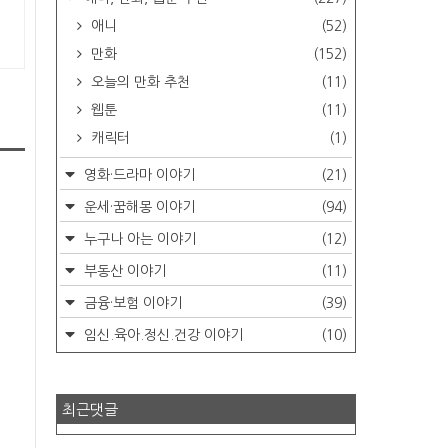
애니
(52)
만화
(152)
오늘의 만화 추천
(11)
웹툰
(11)
캐릭터
(1)
영화·드라마 이야기
(21)
운세·꿈해몽 이야기
(94)
누구나 아는 이야기
(12)
부동산 이야기
(11)
금융·보험 이야기
(39)
임신.육아.정신.건강 이야기
(10)
최근댓글