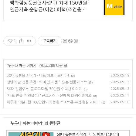
품권 혜택
백화점상품권(3사선택) 최대 150만원!
연금저축 순입금(이전) 혜택(조건충족
시) 타사이전 시 2배 인정! 순입금 구간
별 상품권 혜택 제공
1
구독하기
'
누구나 아는 이야기
' 카테고리의 다른 글
50대 유튜브 시작기 - 나도 해보니 되더라!
2025.05.19
(0)
성년의 날 선물 추천 - 의미 있고 센스 있는 선물 리스트
2025.05.13
(1)
50대 전업주부, 블로그로 월 30만원 수익낸 이야기
2025.05.12
(0)
"나도 받을 수 있을까?" 근로장려금 신청 방법 정리했어요
2025.05.11
(0)
하루에 10분! 월 100만원도 가능한 스마트폰 부업 현실 가이드
2025.05.10
(1)
'누구나 아는 이야기' 의 관련글
50대 유튜브 시작기 - 나도 해보니 되더라!