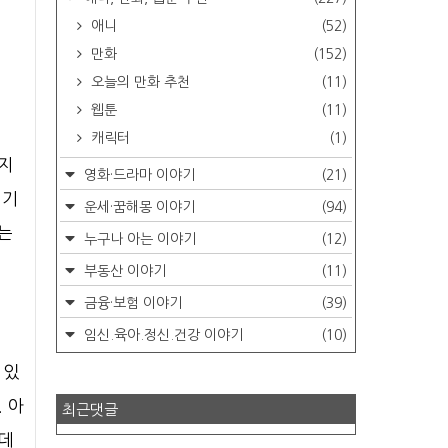
애니
(52)
만화
(152)
오늘의 만화 추천
(11)
웹툰
(11)
캐릭터
(1)
리지
영화·드라마 이야기
(21)
 기
운세·꿈해몽 이야기
(94)
있는
누구나 아는 이야기
(12)
부동산 이야기
(11)
금융·보험 이야기
(39)
임신.육아.정신.건강 이야기
(10)
 있
 아
최근댓글
 데