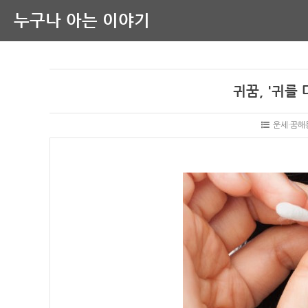
누구나 아는 이야기
귀꿈, '귀를 
운세·꿈해