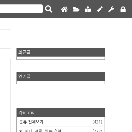
최근글
인기글
카테고리
분류 전체보기
(421)
애니, 만화, 웹툰 추천
(227)