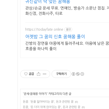
귀신같이 딱 맞는 꿈해몽
관상/손금 운세 무료. 연예인, 방송가 소문난 점집. 재
화신점, 전화사주, 타로
https://todayfate.online
광고
어젯밤 그 꿈의 신호 꿈해몽 풀이
간밤의 장면을 야몽에게 들려주세요. 마음에 남은 꿈
흐름을 하나씩 풀이
공감
구독하기
'
운세·꿈해몽 이야기
' 카테고리의 다른 글
돈꿈. '돈을 잃어버리는 꿈', 돈과 관련된 꿈
(0)
돈꿈, '돈 더미 위에 앉아있는 꿈', 돈과 관련된 꿈
(0)