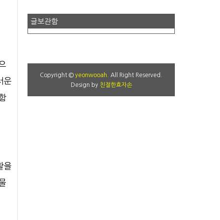
글보관함
꿈으
Copyright ©
yeonwooah
. All Right Reserved.
서운
Design by
친절한효자손
 함
활을
재물