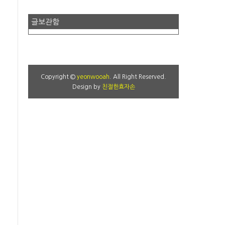
글보관함
Copyright ©
yeonwooah
. All Right Reserved.
Design by
친절한효자손