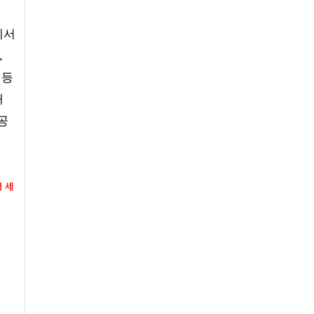
에서
,
 등
내
공
 세