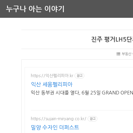
누구나 아는 이야기
진주 평거LH5단
부동산
https://익산펠리피아.kr
광고
익산 세움펠리피아
익산 동부권 시대를 열다, 6월 25일 GRAND OPE
https://sujain-miryang.co.kr/
광고
밀양 수자인 더퍼스트