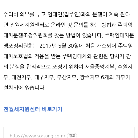
수리비 의무를 두고 임대인
(
집주인
)
과의 분쟁이 계속 된다
면 전원세지원센터로 온라인 및 문의를 하는 방법과 주택임
대차분쟁조정위원회를 찾는 방법이 있습니다
.
주택임대차분
쟁조정위원회는
2017
년
5
월
30
일에 처음 개소되어 주택임
대차보호법의 적용을 받는 주택임대차와 관련된 당사자 간
의 분쟁을 합리적으로 조정기 위하여 서울중앙지부
,
수원지
부
,
대전지부
,
대구지부
,
부산지부
,
광주지부
6
개의 지부가
설치되어 있습니다
.
전월세지원센터 바로가기
https://www.so-song.com/
광고