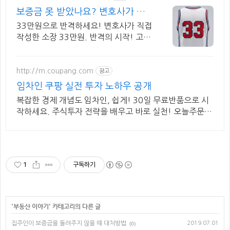
보증금 못 받았나요? 변호사가 직
접 작성
33만원으로 반격하세요! 변호사가 직접
작성한 소장 33만원. 반격의 시작! 고품
질은 그대로,가격만 낮췄습니다.
http://m.coupang.com
광고
임차인 쿠팡 실전 투자 노하우 공개
복잡한 경제 개념도 임차인, 쉽게! 30일 무료반품으로 시
작하세요. 주식투자 전략을 배우고 바로 실천! 오늘주문
내일도착 로켓배송으로 시작하세요.
1
구독하기
'
부동산 이야기
' 카테고리의 다른 글
집주인이 보증금을 돌려주지 않을 때 대처방법
2019.07.01
(0)